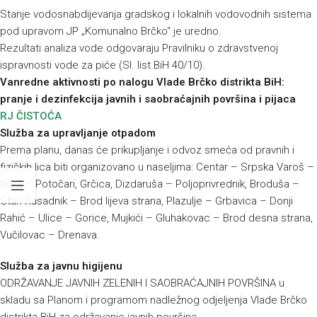
Stanje vodosnabdijevanja gradskog i lokalnih vodovodnih sistema
pod upravom JP „Komunalno Brčko“ je uredno.
Rezultati analiza vode odgovaraju Pravilniku o zdravstvenoj
ispravnosti vode za piće (Sl. list BiH 40/10).
Vanredne aktivnosti po nalogu Vlade Brčko distrikta BiH:
pranje i dezinfekcija javnih i saobraćajnih površina i pijaca
RJ ČISTOĆA
Služba za upravljanje otpadom
Prema planu, danas će prikupljanje i odvoz smeća od pravnih i
fizičkih lica biti organizovano u naseljima: Centar – Srpska Varoš –
Ilićka – Potočari, Grčica, Dizdaruša – Poljoprivrednik, Broduša –
Stari Rasadnik – Brod lijeva strana, Plazulje – Grbavica – Donji
Rahić – Ulice – Gorice, Mujkići – Gluhakovac – Brod desna strana,
Vučilovac – Drenava.
Služba za javnu higijenu
ODRŽAVANJE JAVNIH ZELENIH I SAOBRAĆAJNIH POVRŠINA u
skladu sa Planom i programom nadležnog odjeljenja Vlade Brčko
distrikta BiH za održavanje javnih površina.