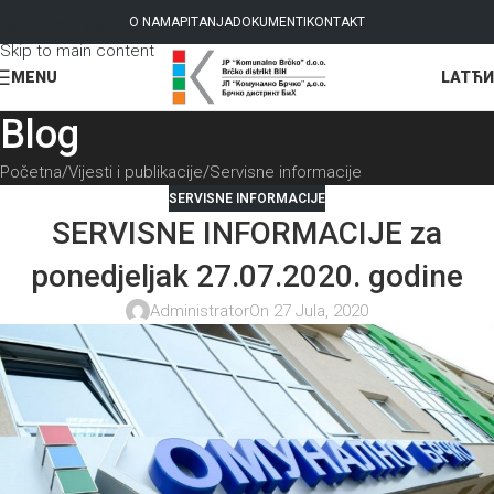
Skip to navigation
O NAMA
PITANJA
DOKUMENTI
KONTAKT
Skip to main content
LAT
ЋИ
MENU
Blog
Početna
Vijesti i publikacije
Servisne informacije
SERVISNE INFORMACIJE
SERVISNE INFORMACIJE za
ponedjeljak 27.07.2020. godine
Administrator
On 27 Jula, 2020