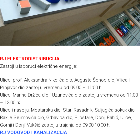
RJ ELEKTRODISTRIBUCIJA
Zastoji u isporuci električne energije:
Ulice: prof. Aleksandra Nikolića dio, Augusta Šenoe dio, Vilica i
Prnjavor dio zastoj u vremenu od 09:00 – 11:00 h;
Ulice: Marina Držića dio i Uzunovića dio zastoj u vremenu od 11:00
– 13:00 h;
Ulice i naselja: Mostarska dio, Stari Rasadnik, Suljagića sokak dio,
Bakije Selimovića dio, Grbavica dio, Pljoštare, Donji Rahić, Ulice,
Gornji i Donji Vukšić zastoj u trajanju od 09:00-10:00 h;
RJ VODOVOD I KANALIZACIJA