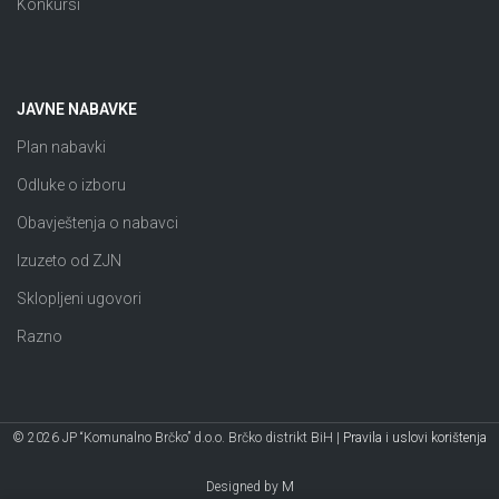
Konkursi
JAVNE NABAVKE
Plan nabavki
Odluke o izboru
Obavještenja o nabavci
Izuzeto od ZJN
Sklopljeni ugovori
Razno
© 2026 JP “Komunalno Brčko” d.o.o. Brčko distrikt BiH |
Pravila i uslovi korištenja
Designed by
M