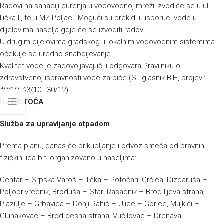
Radovi na sanaciji curenja u vodovodnoj mreži izvodiće se u ul.
Ilićka II, te u MZ Poljaci. Mogući su prekidi u isporuci vode u
dijelovima naselja gdje će se izvoditi radovi.
U drugim dijelovima gradskog i lokalnim vodovodnim sistemima
očekuje se uredno snabdijevanje.
Kvalitet vode je zadovoljavajući i odgovara Pravilniku o
zdravstvenoj ispravnosti vode za piće (Sl. glasnik BiH, brojevi:
40/10, 43/10 i 30/12).
RJ ČISTOĆA
Služba za upravljanje otpadom
Prema planu, danas će prikupljanje i odvoz smeća od pravnih i
fizičkih lica biti organizovano u naseljima:
Centar – Srpska Varoš – Ilićka – Potočari, Grčica, Dizdaruša –
Poljoprivrednik, Broduša – Stari Rasadnik – Brod lijeva strana,
Plazulje – Grbavica – Donji Rahić – Ulice – Gorice, Mujkići –
Gluhakovac – Brod desna strana, Vučilovac – Drenava.