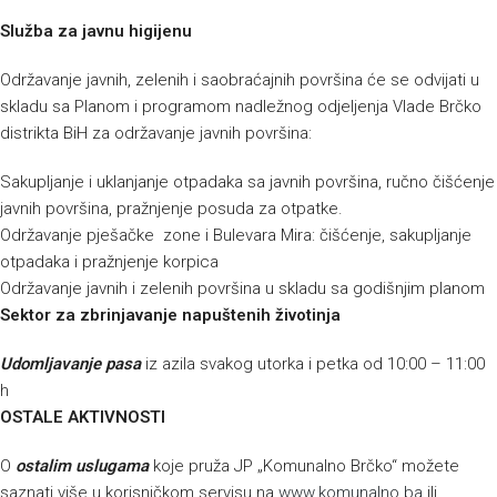
Služba za javnu higijenu
Održavanje javnih, zelenih i saobraćajnih površina će se odvijati u
skladu sa Planom i programom nadležnog odjeljenja Vlade Brčko
distrikta BiH za održavanje javnih površina:
Sakupljanje i uklanjanje otpadaka sa javnih površina, ručno čišćenje
javnih površina, pražnjenje posuda za otpatke.
Održavanje pješačke zone i Bulevara Mira: čišćenje, sakupljanje
otpadaka i pražnjenje korpica
Održavanje javnih i zelenih površina u skladu sa godišnjim planom
Sektor za zbrinjavanje napuštenih životinja
Udomljavanje pasa
iz azila svakog utorka i petka od 10:00 – 11:00
h
OSTALE AKTIVNOSTI
O
ostalim uslugama
koje pruža JP „Komunalno Brčko“ možete
saznati više u korisničkom servisu na
www.komunalno.ba
ili