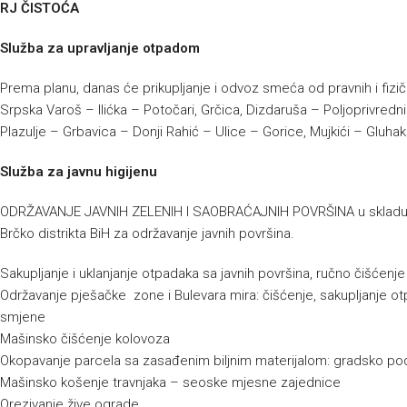
RJ ČISTOĆA
Služba za upravljanje otpadom
Prema planu, danas će prikupljanje i odvoz smeća od pravnih i fizičk
Srpska Varoš – Ilićka – Potočari, Grčica, Dizdaruša – Poljoprivredni
Plazulje – Grbavica – Donji Rahić – Ulice – Gorice, Mujkići – Gluh
Služba za javnu higijenu
ODRŽAVANJE JAVNIH ZELENIH I SAOBRAĆAJNIH POVRŠINA u skladu s
Brčko distrikta BiH za održavanje javnih površina.
Sakupljanje i uklanjanje otpadaka sa javnih površina, ručno čišćenj
Održavanje pješačke zone i Bulevara mira: čišćenje, sakupljanje ot
smjene
Mašinsko čišćenje kolovoza
Okopavanje parcela sa zasađenim biljnim materijalom: gradsko po
Mašinsko košenje travnjaka – seoske mjesne zajednice
Orezivanje žive ograde