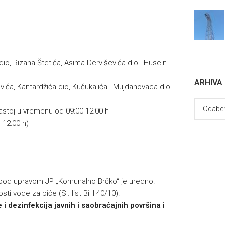
a dio, Rizaha Štetića, Asima Derviševića dio i Husein
ARHIVA
rovića, Kantardžića dio, Kučukalića i Mujdanovaca dio
 zastoj u vremenu od 09:00-12:00 h
o 12:00 h)
 pod upravom JP „Komunalno Brčko“ je uredno.
ti vode za piće (Sl. list BiH 40/10).
i dezinfekcija javnih i saobraćajnih površina i