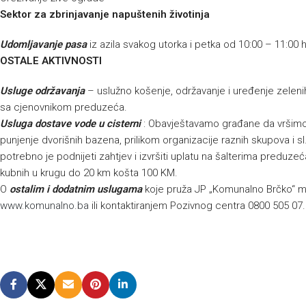
Sektor za zbrinjavanje napuštenih životinja
Udomljavanje pasa
iz azila svakog utorka i petka od 10:00 – 11:00 
OSTALE AKTIVNOSTI
Usluge održavanja
– uslužno košenje, održavanje i uređenje zelenih 
sa cjenovnikom preduzeća.
Usluga dostave vode u cisterni
: Obavještavamo građane da vršimo 
punjenje dvorišnih bazena, prilikom organizacije raznih skupova i s
potrebno je podnijeti zahtjev i izvršiti uplatu na šalterima preduz
kubnih u krugu do 20 km košta 100 KM.
O
ostalim i dodatnim uslugama
koje pruža JP „Komunalno Brčko“ mo
www.komunalno.ba
ili kontaktiranjem Pozivnog centra 0800 505 07