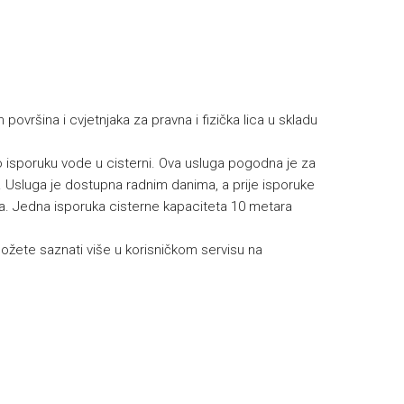
h
površina i cvjetnjaka za pravna i fizička lica u skladu
isporuku vode u cisterni. Ova usluga pogodna je za
l. Usluga je dostupna radnim danima, a prije isporuke
eća. Jedna isporuka cisterne kapaciteta 10 metara
žete saznati više u korisničkom servisu na
.