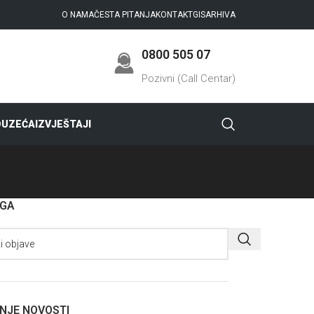
O NAMA
ČESTA PITANJA
KONTAKT
GIS
ARHIVA
0800 505 07
Pozivni (Call Centar)
DUZEĆA
IZVJEŠTAJI
AGA
NJE NOVOSTI