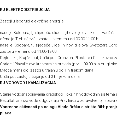
RJ ELEKTRODISTRIBUCIJA
Zastoji u isporuci električne energije:
naselje Kolobara, tj. slijedeće ulice i njihovi dijelova: Eldina Hadžić
efendije Trebinčevića zastoj u vremenu od 09:00-11:00 h
naselje Kolobara, tj. sljedeće ulice i njihovi dijelova: Svetozara Ćo
zastoj u vremenu od 11:00-13:00 h
Dejtonska, Krajiški put, Ulički put, Grbavica, Pljoštare i Gluhakovac
Gorice i Plazulje dva kratkotrajna prekida (prvi u 09:00 h, a drugi ok
Maoča manji dio, zastoj u trajanju od 1 h tijekom dana
Ulički put zastoj u trajanju od 3 h tijekom dana
RJ VODOVOD I KANALIZACIJA
Stanje vodosnabdijevanja gradskog i lokalnih vodovodnih sistema
Rezultati analiza vode odgovaraju Pravilniku o zdravstvenoj ispravnos
Vanredne aktivnosti po nalogu Vlade Brčko distrikta BiH: pranje 
pijaca