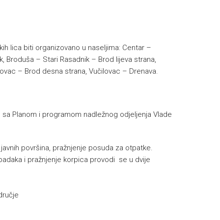
ih lica biti organizovano u naseljima: Centar –
k, Broduša – Stari Rasadnik – Brod lijeva strana,
akovac – Brod desna strana, Vučilovac – Drenava.
a Planom i programom nadležnog odjeljenja Vlade
e javnih površina, pražnjenje posuda za otpatke.
padaka i pražnjenje korpica provodi se u dvije
dručje