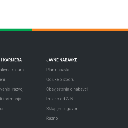
I KARIJERA
JAVNE NABAVKE
tivna kultura
Plan nabavki
eni
Odluke o izboru
anje i razvoj
Obavještenja o nabavci
i i priznanja
Izuzeto od ZJN
si
Sklopljeni ugovori
Razno