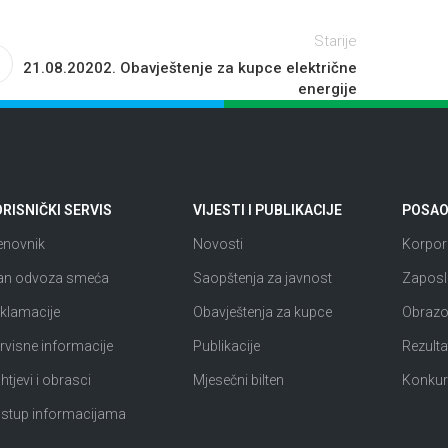
Starije
21.08.20202. Obavještenje za kupce električne
energije
RISNIČKI SERVIS
VIJESTI I PUBLIKACIJE
POSAO 
enovnik
Novosti
Korpora
an odvoza smeća
Saopštenja za javnost
Zaposl
klamacije
Obavještenja za kupce
Obrazov
rvisne informacije
Publikacije
Rezultat
htjevi i obrasci
Mjesečni bilten
Konkur
istup informacijama