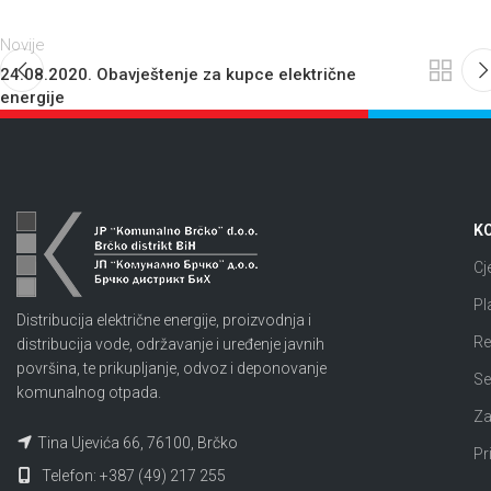
Novije
24.08.2020. Obavještenje za kupce električne
energije
KO
Cj
Pl
Distribucija električne energije, proizvodnja i
Re
distribucija vode, održavanje i uređenje javnih
površina, te prikupljanje, odvoz i deponovanje
Se
komunalnog otpada.
Za
Tina Ujevića 66, 76100, Brčko
Pr
Telefon: +387 (49) 217 255