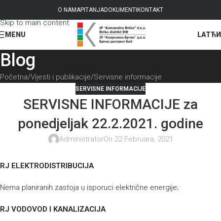
Skip to navigation
O NAMA
PITANJA
DOKUMENTI
KONTAKT
Skip to main content
LAT
ЋИ
MENU
Blog
Početna
Vijesti i publikacije
Servisne informacije
SERVISNE INFORMACIJE
SERVISNE INFORMACIJE za
ponedjeljak 22.2.2021. godine
Administrator
On 22 Februara, 2021
RJ ELEKTRODISTRIBUCIJA
Nema planiranih zastoja u isporuci električne energije;
RJ VODOVOD I KANALIZACIJA