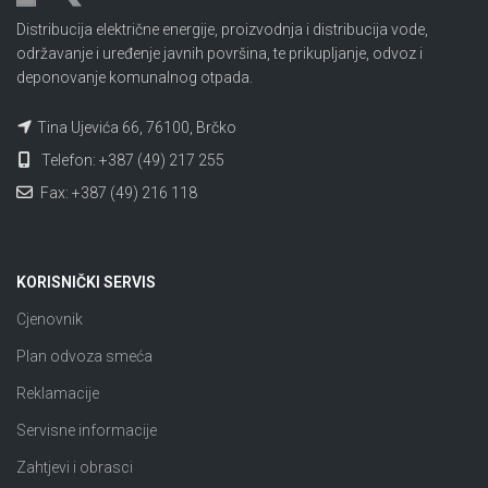
Distribucija električne energije, proizvodnja i distribucija vode,
održavanje i uređenje javnih površina, te prikupljanje, odvoz i
deponovanje komunalnog otpada.
Tina Ujevića 66, 76100, Brčko
Telefon: +387 (49) 217 255
Fax: +387 (49) 216 118
KORISNIČKI SERVIS
Cjenovnik
Plan odvoza smeća
Reklamacije
Servisne informacije
Zahtjevi i obrasci