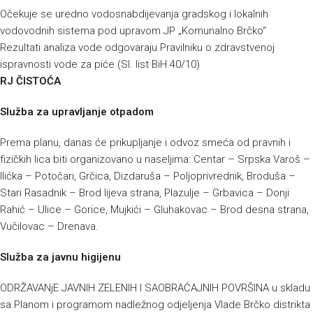
Očekuje se uredno vodosnabdijevanja gradskog i lokalnih
vodovodnih sistema pod upravom JP „Komunalno Brčko“
Rezultati analiza vode odgovaraju Pravilniku o zdravstvenoj
ispravnosti vode za piće (Sl. list BiH 40/10)
RJ ČISTOĆA
Služba za upravljanje otpadom
Prema planu, danas će prikupljanje i odvoz smeća od pravnih i
fizičkih lica biti organizovano u naseljima: Centar – Srpska Varoš –
Ilićka – Potočari, Grčica, Dizdaruša – Poljoprivrednik, Broduša –
Stari Rasadnik – Brod lijeva strana, Plazulje – Grbavica – Donji
Rahić – Ulice – Gorice, Mujkići – Gluhakovac – Brod desna strana,
Vučilovac – Drenava.
Služba za javnu higijenu
ODRŽAVANjE JAVNIH ZELENIH I SAOBRAĆAJNIH POVRŠINA u skladu
sa Planom i programom nadležnog odjeljenja Vlade Brčko distrikta