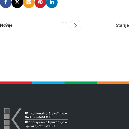
Novije
Starije