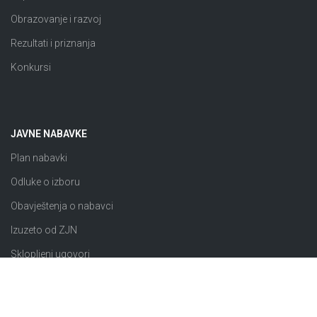
Obrazovanje i razvoj
Rezultati i priznanja
Konkursi
JAVNE NABAVKE
Plan nabavki
Odluke o izboru
Obavještenja o nabavci
Izuzeto od ZJN
Sklopljeni ugovori
Razno