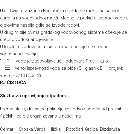
U ul. Cvijete Zuzorić i Banjalučka izvode se radovi na sanaciji
curenja na vodovodnoj mreži. Moguć je prekid u isporuci vode u
djelovima naselja gdje se izvode radovi.
U drugim dijelovima gradskog vodovodnog sistema očekuje se
uredno vodosnabdijevanje.
U lokalnim vodovodnim sistemima očekuje se uredno
vodosnabdijevanje.
Kvalitet vode je zadovoljavajući i odgovara Pravilniku o
zdravstvenoj ispravnosti vode za piće (Sl. glasnik BiH, brojevi:
40/10, 43/10 i 30/12).
RJ ČISTOĆA
Služba za upravljanje otpadom
Prema planu, danas će prikupljanje i odvoz smeća od pravnih i
fizičkih lica biti organizovano u naseljima:
Centar – Srpska Varoš – Ilićka – Potočari, Grčica, Dizdaruša –