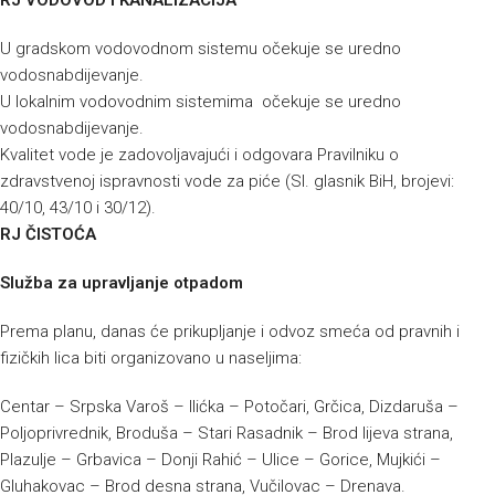
RJ VODOVOD I KANALIZACIJA
U gradskom vodovodnom sistemu očekuje se uredno
vodosnabdijevanje.
U lokalnim vodovodnim sistemima očekuje se uredno
vodosnabdijevanje.
Kvalitet vode je zadovoljavajući i odgovara Pravilniku o
zdravstvenoj ispravnosti vode za piće (Sl. glasnik BiH, brojevi:
40/10, 43/10 i 30/12).
RJ ČISTOĆA
Služba za upravljanje otpadom
Prema planu, danas će prikupljanje i odvoz smeća od pravnih i
fizičkih lica biti organizovano u naseljima:
Centar – Srpska Varoš – Ilićka – Potočari, Grčica, Dizdaruša –
Poljoprivrednik, Broduša – Stari Rasadnik – Brod lijeva strana,
Plazulje – Grbavica – Donji Rahić – Ulice – Gorice, Mujkići –
Gluhakovac – Brod desna strana, Vučilovac – Drenava.