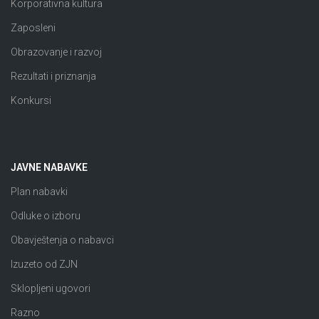
Korporativna kultura
Zaposleni
Obrazovanje i razvoj
Rezultati i priznanja
Konkursi
JAVNE NABAVKE
Plan nabavki
Odluke o izboru
Obavještenja o nabavci
Izuzeto od ZJN
Sklopljeni ugovori
Razno