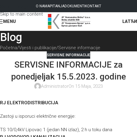
Skip to navigation
O NAMA
PITANJA
DOKUMENTI
KONTAKT
Skip to main content
LAT
ЋИ
MENU
Blog
Početna
Vijesti i publikacije
Servisne informacije
SERVISNE INFORMACIJE
SERVISNE INFORMACIJE za
ponedjeljak 15.5.2023. godine
Administrator
On 15 Maja, 2023
RJ ELEKTRODISTRIBUCIJA
Zastoji u isporuci električne energije:
TS 10/0,4kV Lipovac 1 (jedan NN izlaz), 2 h u toku dana