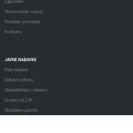
Zaposleni
Obrazovanje i razvoj
Rezultati i priznanja
Konkursi
JAVNE NABAVKE
Plan nabavki
Odluke o izboru
Obavještenja o nabavci
Izuzeto od ZJN
Sklopljeni ugovori
Razno