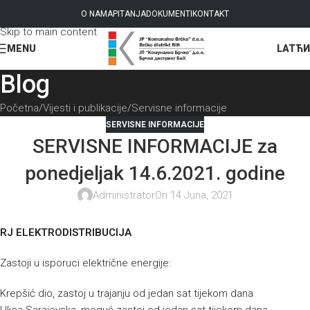
Skip to navigation
O NAMA
PITANJA
DOKUMENTI
KONTAKT
Skip to main content
LAT
ЋИ
MENU
Blog
Početna
Vijesti i publikacije
Servisne informacije
SERVISNE INFORMACIJE
SERVISNE INFORMACIJE za
ponedjeljak 14.6.2021. godine
Administrator
On 14 Juna, 2021
RJ ELEKTRODISTRIBUCIJA
Zastoji u isporuci električne energije:
Krepšić dio, zastoj u trajanju od jedan sat tijekom dana