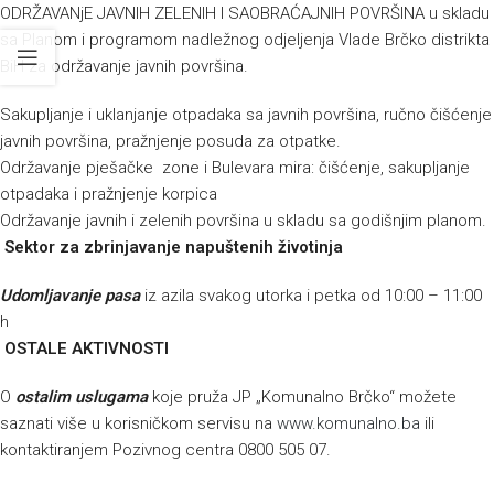
ODRŽAVANjE JAVNIH ZELENIH I SAOBRAĆAJNIH POVRŠINA u skladu
sa Planom i programom nadležnog odjeljenja Vlade Brčko distrikta
BiH za održavanje javnih površina.
Sakupljanje i uklanjanje otpadaka sa javnih površina, ručno čišćenje
javnih površina, pražnjenje posuda za otpatke.
Održavanje pješačke zone i Bulevara mira: čišćenje, sakupljanje
otpadaka i pražnjenje korpica
Održavanje javnih i zelenih površina u skladu sa godišnjim planom.
Sektor za zbrinjavanje napuštenih životinja
Udomljavanje pasa
iz azila svakog utorka i petka od 10:00 – 11:00
h
OSTALE AKTIVNOSTI
O
ostalim uslugama
koje pruža JP „Komunalno Brčko“ možete
saznati više u korisničkom servisu na
www.komunalno.ba
ili
kontaktiranjem Pozivnog centra 0800 505 07.