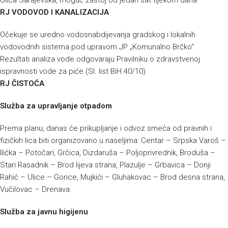
Ulica Sarajevska, moguć zastoj od jedan sat tijekom dana
RJ VODOVOD I KANALIZACIJA
Očekuje se uredno vodosnabdijevanja gradskog i lokalnih
vodovodnih sistema pod upravom JP „Komunalno Brčko“
Rezultati analiza vode odgovaraju Pravilniku o zdravstvenoj
ispravnosti vode za piće (Sl. list BiH 40/10)
RJ ČISTOĆA
Služba za upravljanje otpadom
Prema planu, danas će prikupljanje i odvoz smeća od pravnih i
fizičkih lica biti organizovano u naseljima: Centar – Srpska Varoš –
Ilićka – Potočari, Grčica, Dizdaruša – Poljoprivrednik, Broduša –
Stari Rasadnik – Brod lijeva strana, Plazulje – Grbavica – Donji
Rahić – Ulice – Gorice, Mujkići – Gluhakovac – Brod desna strana,
Vučilovac – Drenava.
Služba za javnu higijenu