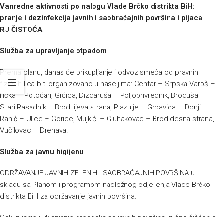
Vanredne aktivnosti po nalogu Vlade Brčko distrikta BiH:
pranje i dezinfekcija javnih i saobraćajnih površina i pijaca
RJ ČISTOĆA
Služba za upravljanje otpadom
Prema planu, danas će prikupljanje i odvoz smeća od pravnih i
fizičkih lica biti organizovano u naseljima: Centar – Srpska Varoš –
Ilićka – Potočari, Grčica, Dizdaruša – Poljoprivrednik, Broduša –
Stari Rasadnik – Brod lijeva strana, Plazulje – Grbavica – Donji
Rahić – Ulice – Gorice, Mujkići – Gluhakovac – Brod desna strana,
Vučilovac – Drenava.
Služba za javnu higijenu
ODRŽAVANJE JAVNIH ZELENIH I SAOBRAĆAJNIH POVRŠINA u
skladu sa Planom i programom nadležnog odjeljenja Vlade Brčko
distrikta BiH za održavanje javnih površina.