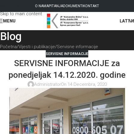
Skip to navigation
O NAMA
PITANJA
DOKUMENTI
KONTAKT
Skip to main content
LAT
ЋИ
MENU
Blog
Početna
Vijesti i publikacije
Servisne informacije
SERVISNE INFORMACIJE
SERVISNE INFORMACIJE za
ponedjeljak 14.12.2020. godine
Administrator
On 14 Decembra, 2020