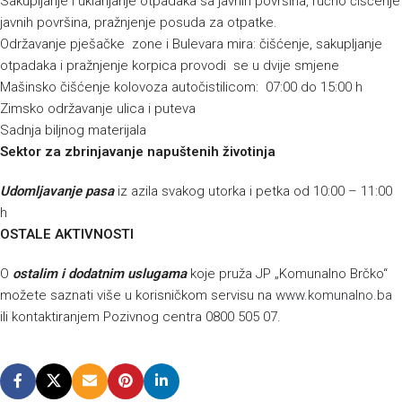
Sakupljanje i uklanjanje otpadaka sa javnih površina, ručno čišćenje
javnih površina, pražnjenje posuda za otpatke.
Održavanje pješačke zone i Bulevara mira: čišćenje, sakupljanje
otpadaka i pražnjenje korpica provodi se u dvije smjene
Mašinsko čišćenje kolovoza autočistilicom: 07:00 do 15:00 h
Zimsko održavanje ulica i puteva
Sadnja biljnog materijala
Sektor za zbrinjavanje napuštenih životinja
Udomljavanje pasa
iz azila svakog utorka i petka od 10:00 – 11:00
h
OSTALE AKTIVNOSTI
O
ostalim i dodatnim uslugama
koje pruža JP „Komunalno Brčko“
možete saznati više u korisničkom servisu na
www.komunalno.ba
ili kontaktiranjem Pozivnog centra 0800 505 07.