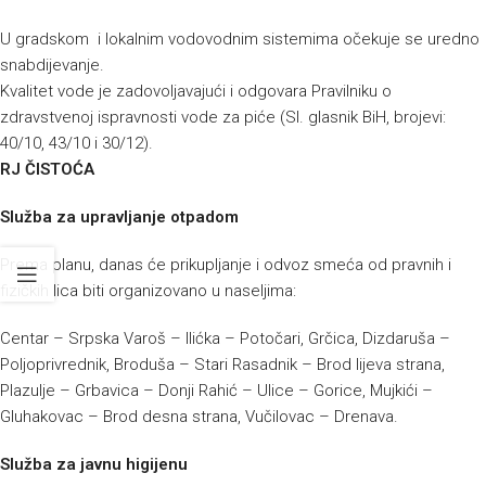
U gradskom i lokalnim vodovodnim sistemima očekuje se uredno
snabdijevanje.
Kvalitet vode je zadovoljavajući i odgovara Pravilniku o
zdravstvenoj ispravnosti vode za piće (Sl. glasnik BiH, brojevi:
40/10, 43/10 i 30/12).
RJ ČISTOĆA
Služba za upravljanje otpadom
Prema planu, danas će prikupljanje i odvoz smeća od pravnih i
fizičkih lica biti organizovano u naseljima:
Centar – Srpska Varoš – Ilićka – Potočari, Grčica, Dizdaruša –
Poljoprivrednik, Broduša – Stari Rasadnik – Brod lijeva strana,
Plazulje – Grbavica – Donji Rahić – Ulice – Gorice, Mujkići –
Gluhakovac – Brod desna strana, Vučilovac – Drenava.
Služba za javnu higijenu