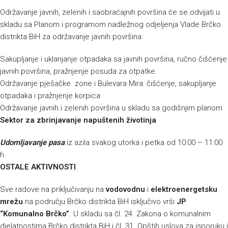
Održavanje javnih, zelenih i saobraćajnih površina će se odvijati u
skladu sa Planom i programom nadležnog odjeljenja Vlade Brčko
distrikta BiH za održavanje javnih površina:
Sakupljanje i uklanjanje otpadaka sa javnih površina, ručno čišćenje
javnih površina, pražnjenje posuda za otpatke.
Održavanje pješačke zone i Bulevara Mira: čišćenje, sakupljanje
otpadaka i pražnjenje korpica
Održavanje javnih i zelenih površina u skladu sa godišnjim planom
Sektor za zbrinjavanje napuštenih životinja
Udomljavanje pasa
iz azila svakog utorka i petka od 10:00 – 11:00
h
OSTALE AKTIVNOSTI
Sve radove na priključivanju na
vodovodnu
i
elektroenergetsku
mrežu
na području Brčko distrikta BiH isključivo vrši
JP
“Komunalno Brčko”
. U skladu sa čl. 24. Zakona o komunalnim
djelatnostima Brčko distrikta BiH i čl. 31. Opštih uslova za isporuku i