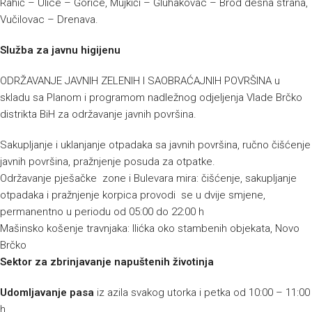
Rahić – Ulice – Gorice, Mujkići – Gluhakovac – Brod desna strana,
Vučilovac – Drenava.
Služba za javnu higijenu
ODRŽAVANJE JAVNIH ZELENIH I SAOBRAĆAJNIH POVRŠINA u
skladu sa Planom i programom nadležnog odjeljenja Vlade Brčko
distrikta BiH za održavanje javnih površina.
Sakupljanje i uklanjanje otpadaka sa javnih površina, ručno čišćenje
javnih površina, pražnjenje posuda za otpatke.
Održavanje pješačke zone i Bulevara mira: čišćenje, sakupljanje
otpadaka i pražnjenje korpica provodi se u dvije smjene,
permanentno u periodu od 05:00 do 22:00 h
Mašinsko košenje travnjaka: Ilićka oko stambenih objekata, Novo
Brčko
Sektor za zbrinjavanje napuštenih životinja
Udomljavanje pasa
iz azila svakog utorka i petka od 10:00 – 11:00
h