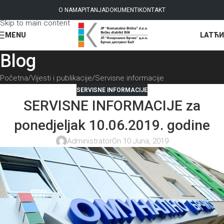
Skip to navigation
O NAMA
PITANJA
DOKUMENTI
KONTAKT
Skip to main content
LAT
ЋИ
MENU
Blog
Početna
Vijesti i publikacije
Servisne informacije
SERVISNE INFORMACIJE
SERVISNE INFORMACIJE za
ponedjeljak 10.06.2019. godine
Administrator
On 10 Juna, 2019