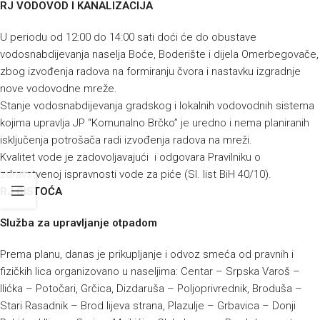
RJ VODOVOD I KANALIZACIJA
U periodu od 12:00 do 14:00 sati doći će do obustave
vodosnabdijevanja naselja Boće, Boderište i dijela Omerbegovače,
zbog izvođenja radova na formiranju čvora i nastavku izgradnje
nove vodovodne mreže.
Stanje vodosnabdijevanja gradskog i lokalnih vodovodnih sistema
kojima upravlja JP “Komunalno Brčko” je uredno i nema planiranih
isključenja potrošača radi izvođenja radova na mreži.
Kvalitet vode je zadovoljavajući i odgovara Pravilniku o
zdravstvenoj ispravnosti vode za piće (Sl. list BiH 40/10).
RJ ČISTOĆA
Služba za upravljanje otpadom
Prema planu, danas je prikupljanje i odvoz smeća od pravnih i
fizičkih lica organizovano u naseljima: Centar – Srpska Varoš –
Ilićka – Potočari, Grčica, Dizdaruša – Poljoprivrednik, Broduša –
Stari Rasadnik – Brod lijeva strana, Plazulje – Grbavica – Donji