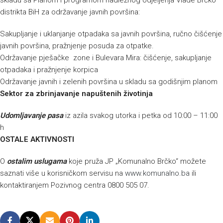
skladu sa Planom i programom nadležnog odjeljenja Vlade Brčko
distrikta BiH za održavanje javnih površina:
Sakupljanje i uklanjanje otpadaka sa javnih površina, ručno čišćenje
javnih površina, pražnjenje posuda za otpatke.
Održavanje pješačke zone i Bulevara Mira: čišćenje, sakupljanje
otpadaka i pražnjenje korpica
Održavanje javnih i zelenih površina u skladu sa godišnjim planom
Sektor za zbrinjavanje napuštenih životinja
Udomljavanje pasa
iz azila svakog utorka i petka od 10:00 – 11:00
h
OSTALE AKTIVNOSTI
O
ostalim uslugama
koje pruža JP „Komunalno Brčko“ možete
saznati više u korisničkom servisu na
www.komunalno.ba
ili
kontaktiranjem Pozivnog centra 0800 505 07.