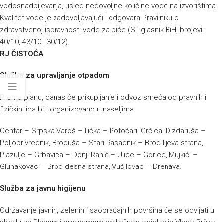
vodosnadbijevanja, usled nedovoljne količine vode na izvorištima
Kvalitet vode je zadovoljavajući i odgovara Pravilniku o
zdravstvenoj ispravnosti vode za piće (Sl. glasnik BiH, brojevi:
40/10, 43/10 i 30/12).
RJ ČISTOĆA
Služba za upravljanje otpadom
Prema planu, danas će prikupljanje i odvoz smeća od pravnih i
fizičkih lica biti organizovano u naseljima:
Centar – Srpska Varoš – Ilićka – Potočari, Grčica, Dizdaruša –
Poljoprivrednik, Broduša – Stari Rasadnik – Brod lijeva strana,
Plazulje – Grbavica – Donji Rahić – Ulice – Gorice, Mujkići –
Gluhakovac – Brod desna strana, Vučilovac – Drenava.
Služba za javnu higijenu
Održavanje javnih, zelenih i saobraćajnih površina će se odvijati u