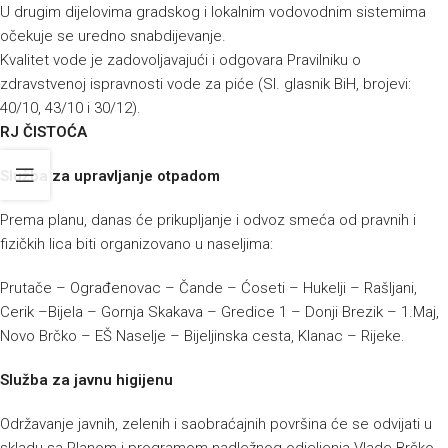
U drugim dijelovima gradskog i lokalnim vodovodnim sistemima
očekuje se uredno snabdijevanje.
Kvalitet vode je zadovoljavajući i odgovara Pravilniku o
zdravstvenoj ispravnosti vode za piće (Sl. glasnik BiH, brojevi:
40/10, 43/10 i 30/12).
RJ ČISTOĆA
Služba za upravljanje otpadom
Prema planu, danas će prikupljanje i odvoz smeća od pravnih i
fizičkih lica biti organizovano u naseljima:
Prutače – Ograđenovac – Čande – Ćoseti – Hukelji – Rašljani,
Cerik –Bijela – Gornja Skakava – Gredice 1 – Donji Brezik – 1.Maj,
Novo Brčko – EŠ Naselje – Bijeljinska cesta, Klanac – Rijeke.
Služba za javnu higijenu
Održavanje javnih, zelenih i saobraćajnih površina će se odvijati u