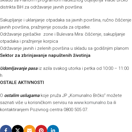
skladu sa Planom i programom nadležnog odjeljenja Vlade Brčko
distrikta BiH za održavanje javnih površina:
Sakupljanje i uklanjanje otpadaka sa javnih površina, ručno čišćenje
javnih površina, pražnjenje posuda za otpatke.
Održavanje pješačke zone i Bulevara Mira: čišćenje, sakupljanje
otpadaka i pražnjenje korpica
Održavanje javnih i zelenih površina u skladu sa godišnjim planom
Sektor za zbrinjavanje napuštenih životinja
Udomljavanje pasa
iz azila svakog utorka i petka od 10:00 – 11:00
h
OSTALE AKTIVNOSTI
O
ostalim uslugama
koje pruža JP „Komunalno Brčko“ možete
saznati više u korisničkom servisu na
www.komunalno.ba
ili
kontaktiranjem Pozivnog centra 0800 505 07.