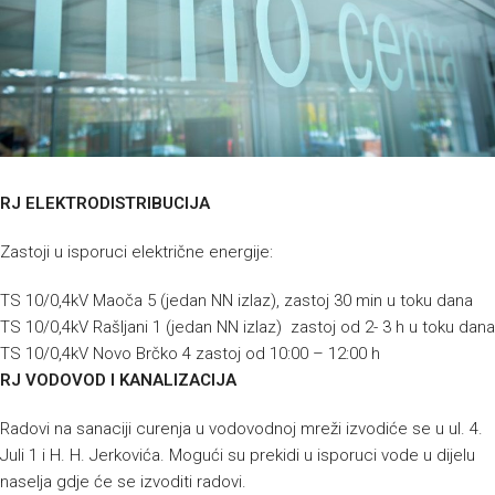
RJ ELEKTRODISTRIBUCIJA
Zastoji u isporuci električne energije:
TS 10/0,4kV Maoča 5 (jedan NN izlaz), zastoj 30 min u toku dana
TS 10/0,4kV Rašljani 1 (jedan NN izlaz) zastoj od 2- 3 h u toku dana
TS 10/0,4kV Novo Brčko 4 zastoj od 10:00 – 12:00 h
RJ VODOVOD I KANALIZACIJA
Radovi na sanaciji curenja u vodovodnoj mreži izvodiće se u ul. 4.
Juli 1 i H. H. Jerkovića. Mogući su prekidi u isporuci vode u dijelu
naselja gdje će se izvoditi radovi.