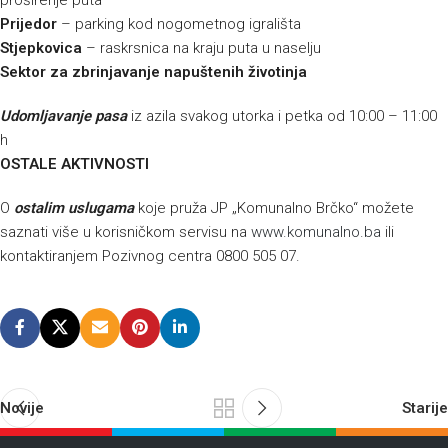
proširenje puta
Prijedor
– parking kod nogometnog igrališta
Stjepkovica
– raskrsnica na kraju puta u naselju
Sektor za zbrinjavanje napuštenih životinja
Udomljavanje pasa
iz azila svakog utorka i petka od 10:00 – 11:00
h
OSTALE AKTIVNOSTI
O
ostalim uslugama
koje pruža JP „Komunalno Brčko“ možete
saznati više u korisničkom servisu na
www.komunalno.ba
ili
kontaktiranjem Pozivnog centra 0800 505 07.
Novije
Starije