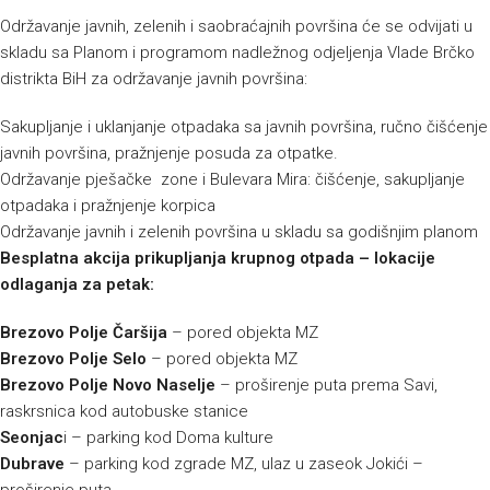
Održavanje javnih, zelenih i saobraćajnih površina će se odvijati u
skladu sa Planom i programom nadležnog odjeljenja Vlade Brčko
distrikta BiH za održavanje javnih površina:
Sakupljanje i uklanjanje otpadaka sa javnih površina, ručno čišćenje
javnih površina, pražnjenje posuda za otpatke.
Održavanje pješačke zone i Bulevara Mira: čišćenje, sakupljanje
otpadaka i pražnjenje korpica
Održavanje javnih i zelenih površina u skladu sa godišnjim planom
Besplatna akcija prikupljanja krupnog otpada – lokacije
odlaganja za petak:
Brezovo Polje Čaršija
– pored objekta MZ
Brezovo Polje Selo
– pored objekta MZ
Brezovo Polje Novo Naselje
– proširenje puta prema Savi,
raskrsnica kod autobuske stanice
Seonjac
i – parking kod Doma kulture
Dubrave
– parking kod zgrade MZ, ulaz u zaseok Jokići –