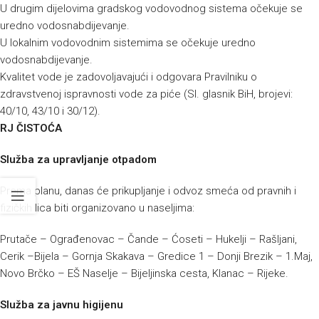
U drugim dijelovima gradskog vodovodnog sistema očekuje se
uredno vodosnabdijevanje.
U lokalnim vodovodnim sistemima se očekuje uredno
vodosnabdijevanje.
Kvalitet vode je zadovoljavajući i odgovara Pravilniku o
zdravstvenoj ispravnosti vode za piće (Sl. glasnik BiH, brojevi:
40/10, 43/10 i 30/12).
RJ ČISTOĆA
Služba za upravljanje otpadom
Prema planu, danas će prikupljanje i odvoz smeća od pravnih i
fizičkih lica biti organizovano u naseljima:
Prutače – Ograđenovac – Čande – Ćoseti – Hukelji – Rašljani,
Cerik –Bijela – Gornja Skakava – Gredice 1 – Donji Brezik – 1.Maj,
Novo Brčko – EŠ Naselje – Bijeljinska cesta, Klanac – Rijeke.
Služba za javnu higijenu