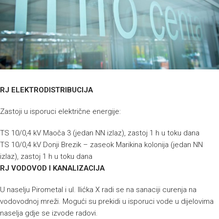
RJ ELEKTRODISTRIBUCIJA
Zastoji u isporuci električne energije:
TS 10/0,4 kV Maoča 3 (jedan NN izlaz), zastoj 1 h u toku dana
TS 10/0,4 kV Donji Brezik – zaseok Marikina kolonija (jedan NN
izlaz), zastoj 1 h u toku dana
RJ VODOVOD I KANALIZACIJA
U naselju Pirometal i ul. Ilićka X radi se na sanaciji curenja na
vodovodnoj mreži. Mogući su prekidi u isporuci vode u dijelovima
naselja gdje se izvode radovi.