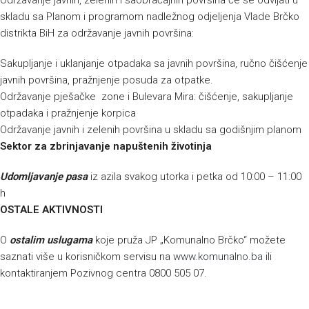
Održavanje javnih, zelenih i saobraćajnih površina će se odvijati u
skladu sa Planom i programom nadležnog odjeljenja Vlade Brčko
distrikta BiH za održavanje javnih površina:
Sakupljanje i uklanjanje otpadaka sa javnih površina, ručno čišćenje
javnih površina, pražnjenje posuda za otpatke.
Održavanje pješačke zone i Bulevara Mira: čišćenje, sakupljanje
otpadaka i pražnjenje korpica
Održavanje javnih i zelenih površina u skladu sa godišnjim planom
Sektor za zbrinjavanje napuštenih životinja
Udomljavanje pasa
iz azila svakog utorka i petka od 10:00 – 11:00
h
OSTALE AKTIVNOSTI
O
ostalim uslugama
koje pruža JP „Komunalno Brčko“ možete
saznati više u korisničkom servisu na
www.komunalno.ba
ili
kontaktiranjem Pozivnog centra 0800 505 07.