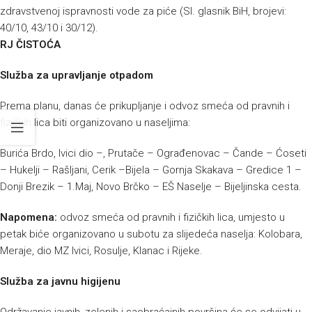
zdravstvenoj ispravnosti vode za piće (Sl. glasnik BiH, brojevi:
40/10, 43/10 i 30/12).
RJ ČISTOĆA
Služba za upravljanje otpadom
Prema planu, danas će prikupljanje i odvoz smeća od pravnih i
fizičkih lica biti organizovano u naseljima:
Burića Brdo, Ivici dio –, Prutače – Ograđenovac – Čande – Ćoseti
– Hukelji – Rašljani, Cerik –Bijela – Gornja Skakava – Gredice 1 –
Donji Brezik – 1.Maj, Novo Brčko – EŠ Naselje – Bijeljinska cesta.
Napomena:
odvoz smeća od pravnih i fizičkih lica, umjesto u
petak biće organizovano u subotu za slijedeća naselja: Kolobara,
Meraje, dio MZ Ivici, Rosulje, Klanac i Rijeke.
Služba za javnu higijenu