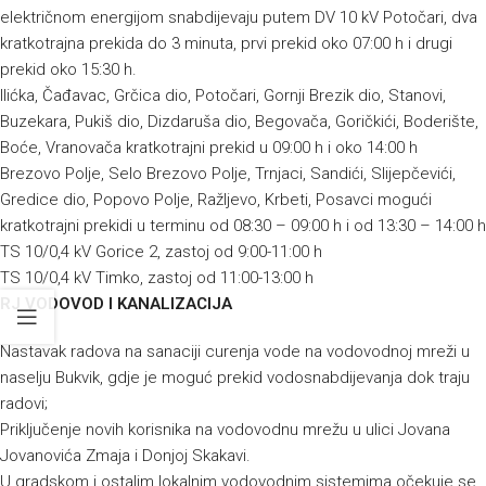
električnom energijom snabdijevaju putem DV 10 kV Potočari, dva
kratkotrajna prekida do 3 minuta, prvi prekid oko 07:00 h i drugi
prekid oko 15:30 h.
Ilićka, Čađavac, Grčica dio, Potočari, Gornji Brezik dio, Stanovi,
Buzekara, Pukiš dio, Dizdaruša dio, Begovača, Goričkići, Boderište,
Boće, Vranovača kratkotrajni prekid u 09:00 h i oko 14:00 h
Brezovo Polje, Selo Brezovo Polje, Trnjaci, Sandići, Slijepčevići,
Gredice dio, Popovo Polje, Ražljevo, Krbeti, Posavci mogući
kratkotrajni prekidi u terminu od 08:30 – 09:00 h i od 13:30 – 14:00 h
TS 10/0,4 kV Gorice 2, zastoj od 9:00-11:00 h
TS 10/0,4 kV Timko, zastoj od 11:00-13:00 h
RJ VODOVOD I KANALIZACIJA
Nastavak radova na sanaciji curenja vode na vodovodnoj mreži u
naselju Bukvik, gdje je moguć prekid vodosnabdijevanja dok traju
radovi;
Priključenje novih korisnika na vodovodnu mrežu u ulici Jovana
Jovanovića Zmaja i Donjoj Skakavi.
U gradskom i ostalim lokalnim vodovodnim sistemima očekuje se