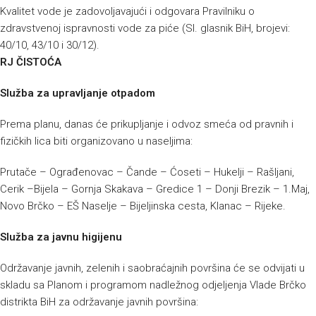
Kvalitet vode je zadovoljavajući i odgovara Pravilniku o
zdravstvenoj ispravnosti vode za piće (Sl. glasnik BiH, brojevi:
40/10, 43/10 i 30/12).
RJ ČISTOĆA
Služba za upravljanje otpadom
Prema planu, danas će prikupljanje i odvoz smeća od pravnih i
fizičkih lica biti organizovano u naseljima:
Prutače – Ograđenovac – Čande – Ćoseti – Hukelji – Rašljani,
Cerik –Bijela – Gornja Skakava – Gredice 1 – Donji Brezik – 1.Maj,
Novo Brčko – EŠ Naselje – Bijeljinska cesta, Klanac – Rijeke.
Služba za javnu higijenu
Održavanje javnih, zelenih i saobraćajnih površina će se odvijati u
skladu sa Planom i programom nadležnog odjeljenja Vlade Brčko
distrikta BiH za održavanje javnih površina: