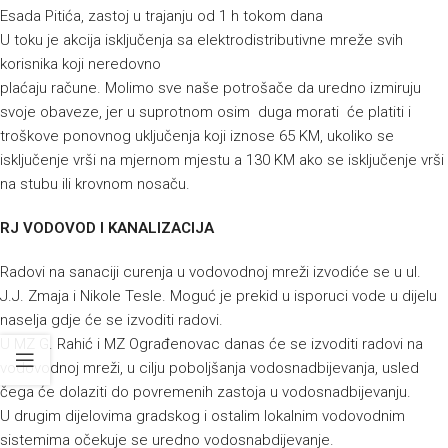
Esada Pitića, zastoj u trajanju od 1 h tokom dana
U toku je akcija isključenja sa elektrodistributivne mreže svih
korisnika koji neredovno
plaćaju račune. Molimo sve naše potrošače da uredno izmiruju
svoje obaveze, jer u suprotnom osim duga morati će platiti i
troškove ponovnog uključenja koji iznose 65 KM, ukoliko se
isključenje vrši na mjernom mjestu a 130 KM ako se isključenje vrši
na stubu ili krovnom nosaču.
RJ VODOVOD I KANALIZACIJA
Radovi na sanaciji curenja u vodovodnoj mreži izvodiće se u ul.
J.J. Zmaja i Nikole Tesle. Moguć je prekid u isporuci vode u dijelu
naselja gdje će se izvoditi radovi.
U MZ G. Rahić i MZ Ograđenovac danas će se izvoditi radovi na
vodovodnoj mreži, u cilju poboljšanja vodosnadbijevanja, usled
čega će dolaziti do povremenih zastoja u vodosnadbijevanju.
U drugim dijelovima gradskog i ostalim lokalnim vodovodnim
sistemima očekuje se uredno vodosnabdijevanje.