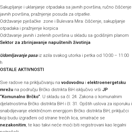
Sakupljanje i uklanjanje otpadaka sa javnih površina, ručno čišćenje
javnih površina, pražnjenje posuda za otpatke.
Održavanje pješačke zone i Bulevara Mira: čišćenje, sakupljanje
otpadaka i pražnjenje korpica
Održavanje javnih i zelenih površina u skladu sa godišnjim planom
Sektor za zbrinjavanje napuštenih životinja
Udomljavanje pasa
iz azila svakog utorka i petka od 10:00 – 11:00
h
OSTALE AKTIVNOSTI
Sve radove na priključivanju na
vodovodnu
i
elektroenergetsku
mrežu
na području Brčko distrikta BiH isključivo vrši
JP
“Komunalno Brčko”
. U skladu sa čl. 24. Zakona o komunalnim
djelatnostima Brčko distrikta BiH i čl. 31. Opštih uslova za isporuku i
snabdijevanje električnom energijom Brčko distrikta BiH, priključci
koji budu izgrađeni od strane trećih lica, smatraće se
nezakonitim
, te kao takvi neće moći biti registrovani kao legalni