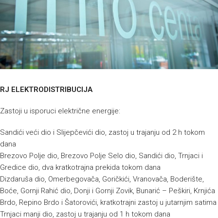
RJ ELEKTRODISTRIBUCIJA
Zastoji u isporuci električne energije:
Sandići veći dio i Slijepčevići dio, zastoj u trajanju od 2 h tokom
dana
Brezovo Polje dio, Brezovo Polje Selo dio, Sandići dio, Trnjaci i
Gredice dio, dva kratkotrajna prekida tokom dana
Dizdaruša dio, Omerbegovača, Goričkići, Vranovača, Boderište,
Boće, Gornji Rahić dio, Donji i Gornji Zovik, Bunarić – Peškiri, Krnjića
Brdo, Repino Brdo i Šatorovići, kratkotrajni zastoj u jutarnjim satima
Trnjaci manji dio, zastoj u trajanju od 1 h tokom dana