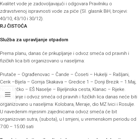
Kvalitet vode je zadovoljavajući i odgovara Pravilniku o
zdravstvenoj ispravnosti vode za piće (Sl. glasnik BiH, brojevi:
40/10, 43/10 i 30/12).
RJ ČISTOĆA
Služba za upravljanje otpadom
Prema planu, danas će prikupljanje i odvoz smeća od pravnih i
fizičkih lica biti organizovano u naseljima:
Prutače – Ograđenovac – Čande – Ćoseti – Hukelji – Rašljani,
Cerik –Bijela – Gornja Skakava – Gredice 1 – Donji Brezik – 1.Maj,
Novo Brčko – EŠ Naselje – Bijeljinska cesta, Klanac – Rijeke.
Prikupljanje i odvoz smeća od pravnih i fizičkih lica danas neće biti
organizovano u naseljima: Kolobara, Meraje, dio MZ Ivici i Rosulje.
U navedenim mjesnim zajednicama odvoz smeća će bit
organizovan sutra, (subota), u I smjeni, u vremenskom periodu od
7:00 – 15:00 sati