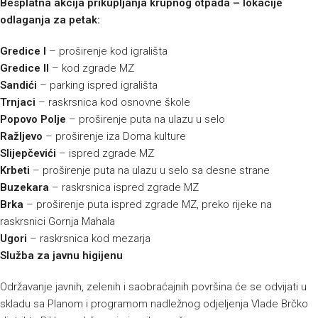
Besplatna akcija prikupljanja krupnog otpada – lokacije
odlaganja za petak:
Gredice I
– proširenje kod igrališta
Gredice II
– kod zgrade MZ
Sandići
– parking ispred igrališta
Trnjaci
– raskrsnica kod osnovne škole
Popovo Polje
– proširenje puta na ulazu u selo
Ražljevo
– proširenje iza Doma kulture
Slijepčevići
– ispred zgrade MZ
Krbeti
– proširenje puta na ulazu u selo sa desne strane
Buzekara
– raskrsnica ispred zgrade MZ
Brka
– proširenje puta ispred zgrade MZ, preko rijeke na
raskrsnici Gornja Mahala
Ugori
– raskrsnica kod mezarja
Služba za javnu higijenu
Održavanje javnih, zelenih i saobraćajnih površina će se odvijati u
skladu sa Planom i programom nadležnog odjeljenja Vlade Brčko