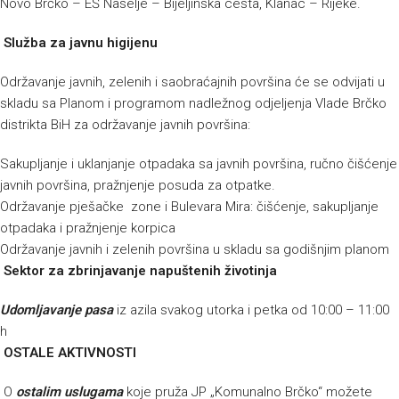
Novo Brčko – EŠ Naselje – Bijeljinska cesta, Klanac – Rijeke.
Služba za javnu higijenu
Održavanje javnih, zelenih i saobraćajnih površina će se odvijati u
skladu sa Planom i programom nadležnog odjeljenja Vlade Brčko
distrikta BiH za održavanje javnih površina:
Sakupljanje i uklanjanje otpadaka sa javnih površina, ručno čišćenje
javnih površina, pražnjenje posuda za otpatke.
Održavanje pješačke zone i Bulevara Mira: čišćenje, sakupljanje
otpadaka i pražnjenje korpica
Održavanje javnih i zelenih površina u skladu sa godišnjim planom
Sektor za zbrinjavanje napuštenih životinja
Udomljavanje pasa
iz azila svakog utorka i petka od 10:00 – 11:00
h
OSTALE AKTIVNOSTI
O
ostalim uslugama
koje pruža JP „Komunalno Brčko“ možete