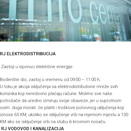
RJ ELEKTRODISTRIBUCIJA
Zastoji u isporuci električne energije:
Boderište dio, zastoj u vremenu od 09:00 – 11:00 h;
U toku je akcija isključenja sa elektrodistributivne mreže svih
korisnika koji neredovno plaćaju račune. Molimo sve naše
potrošače da uredno izmiruju svoje obaveze, jer u suprotnom
osim duga morati će platiti i troškove ponovnog uključenja koji
iznose 65 KM, ukoliko se isključenje vrši na mjernom mjestu a 130
KM ako se isključenje vrši na stubu ili krovnom nosaču.
RJ VODOVOD I KANALIZACIJA