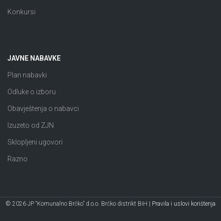
Konkursi
JAVNE NABAVKE
Plan nabavki
Odluke o izboru
Obavještenja o nabavci
Izuzeto od ZJN
Sklopljeni ugovori
Razno
© 2026 JP “Komunalno Brčko” d.o.o. Brčko distrikt BiH |
Pravila i uslovi korištenja