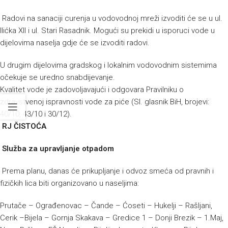
Radovi na sanaciji curenja u vodovodnoj mreži izvoditi će se u ul.
Ilićka XII i ul. Stari Rasadnik. Mogući su prekidi u isporuci vode u
dijelovima naselja gdje će se izvoditi radovi.
U drugim dijelovima gradskog i lokalnim vodovodnim sistemima
očekuje se uredno snabdijevanje.
Kvalitet vode je zadovoljavajući i odgovara Pravilniku o
zdravstvenoj ispravnosti vode za piće (Sl. glasnik BiH, brojevi:
40/10, 43/10 i 30/12).
RJ ČISTOĆA
Služba za upravljanje otpadom
Prema planu, danas će prikupljanje i odvoz smeća od pravnih i
fizičkih lica biti organizovano u naseljima:
Prutače – Ograđenovac – Čande – Ćoseti – Hukelji – Rašljani,
Cerik –Bijela – Gornja Skakava – Gredice 1 – Donji Brezik – 1.Maj,