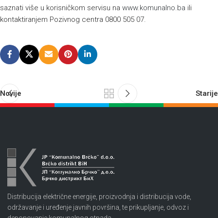
saznati više u korisničkom servisu na
www.komunalno.ba
ili
kontaktiranjem Pozivnog centra 0800 505 07.
Novije
Starije
Distribucija električne energije, proizvodnja i distribucija vode,
održavanje i uređenje javnih površina, te prikupljanje, odvoz i