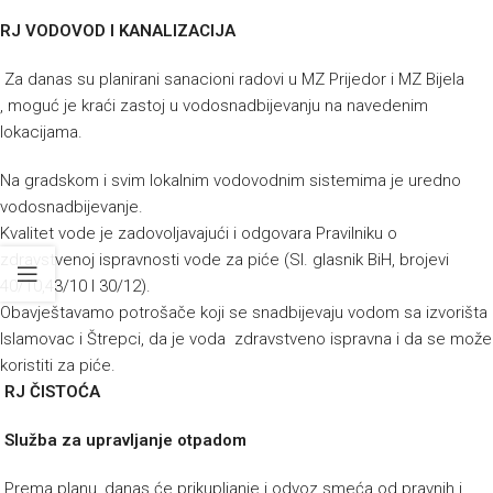
RJ VODOVOD I KANALIZACIJA
Za danas su planirani sanacioni radovi u MZ Prijedor i MZ Bijela
, moguć je kraći zastoj u vodosnadbijevanju na navedenim
lokacijama.
Na gradskom i svim lokalnim vodovodnim sistemima je uredno
vodosnadbijevanje.
Kvalitet vode je zadovoljavajući i odgovara Pravilniku o
zdravstvenoj ispravnosti vode za piće (Sl. glasnik BiH, brojevi
40/10,43/10 I 30/12).
Obavještavamo potrošače koji se snadbijevaju vodom sa izvorišta
Islamovac i Štrepci, da je voda zdravstveno ispravna i da se može
koristiti za piće.
RJ ČISTOĆA
Služba za upravljanje otpadom
Prema planu, danas će prikupljanje i odvoz smeća od pravnih i