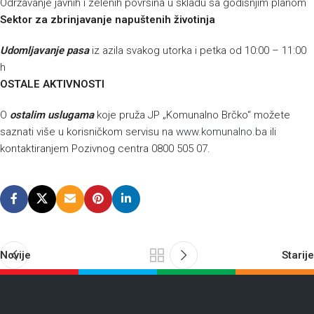
Održavanje javnih i zelenih površina u skladu sa godišnjim planom
Sektor za zbrinjavanje napuštenih životinja
Udomljavanje pasa
iz azila svakog utorka i petka od 10:00 – 11:00
h
OSTALE AKTIVNOSTI
O
ostalim uslugama
koje pruža JP „Komunalno Brčko“ možete
saznati više u korisničkom servisu na
www.komunalno.ba
ili
kontaktiranjem Pozivnog centra 0800 505 07.
Novije
Starije