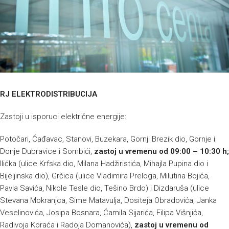
RJ ELEKTRODISTRIBUCIJA
Zastoji u isporuci električne energije:
Potočari, Čađavac, Stanovi, Buzekara, Gornji Brezik dio, Gornje i
Donje Dubravice i Sombići,
zastoj u vremenu od 09:00 – 10:30 h;
Ilićka (ulice Krfska dio, Milana Hadžiristića, Mihajla Pupina dio i
Bijeljinska dio), Grčica (ulice Vladimira Preloga, Milutina Bojića,
Pavla Savića, Nikole Tesle dio, Tešino Brdo) i Dizdaruša (ulice
Stevana Mokranjca, Sime Matavulja, Dositeja Obradovića, Janka
Veselinovića, Josipa Bosnara, Ćamila Sijarića, Filipa Višnjića,
Radivoja Koraća i Radoja Domanovića),
zastoj u vremenu od