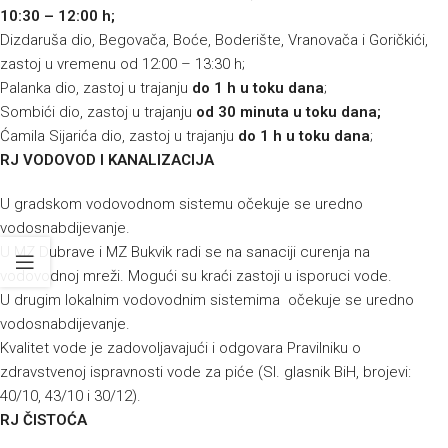
10:30 – 12:00 h;
Dizdaruša dio, Begovača, Boće, Boderište, Vranovača i Goričkići,
zastoj u vremenu od 12:00 – 13:30 h;
Palanka dio, zastoj u trajanju
do 1 h u toku dana
;
Sombići dio, zastoj u trajanju
od 30 minuta u toku dana;
Ćamila Sijarića dio, zastoj u trajanju
do 1 h u toku dana
;
RJ VODOVOD I KANALIZACIJA
U gradskom vodovodnom sistemu očekuje se uredno
vodosnabdijevanje.
U MZ Dubrave i MZ Bukvik radi se na sanaciji curenja na
vodovodnoj mreži. Mogući su kraći zastoji u isporuci vode.
U drugim lokalnim vodovodnim sistemima očekuje se uredno
vodosnabdijevanje.
Kvalitet vode je zadovoljavajući i odgovara Pravilniku o
zdravstvenoj ispravnosti vode za piće (Sl. glasnik BiH, brojevi:
40/10, 43/10 i 30/12).
RJ ČISTOĆA