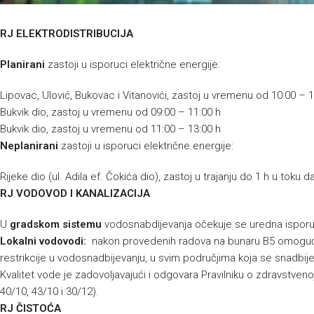
RJ ELEKTRODISTRIBUCIJA
Planirani
zastoji u isporuci električne energije:
Lipovac, Ulović, Bukovac i Vitanovići, zastoj u vremenu od 10:00 – 1
Bukvik dio, zastoj u vremenu od 09:00 – 11:00 h
Bukvik dio, zastoj u vremenu od 11:00 – 13:00 h
Neplanirani
zastoji u isporuci električne energije:
Rijeke dio (ul. Adila ef. Čokića dio), zastoj u trajanju do 1 h u toku d
RJ VODOVOD I KANALIZACIJA
U
gradskom sistemu
vodosnabdijevanja očekuje se uredna ispor
Lokalni vodovodi:
nakon provedenih radova na bunaru B5 omoguće
restrikcije u vodosnadbijevanju, u svim područjima koja se snadbije
Kvalitet vode je zadovoljavajući i odgovara Pravilniku o zdravstvenoj
40/10, 43/10 i 30/12).
RJ ČISTOĆA