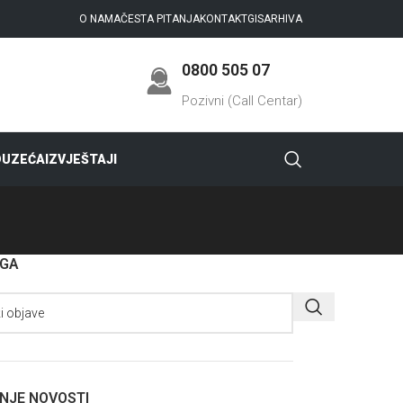
O NAMA
ČESTA PITANJA
KONTAKT
GIS
ARHIVA
0800 505 07
Pozivni (Call Centar)
DUZEĆA
IZVJEŠTAJI
AGA
NJE NOVOSTI