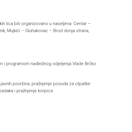
ih lica biti organizovano u naseljima: Centar –
dnik, Mujkići – Gluhakovac – Brod donja strana,
nom i programom nadležnog odjeljenja Vlade Brčko
e javnih površina, pražnjenje posuda za otpatke
padaka i pražnjenje korpica
h