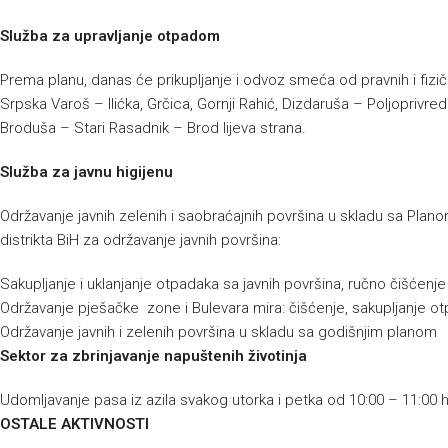
Služba za upravljanje otpadom
Prema planu, danas će prikupljanje i odvoz smeća od pravnih i fizičk
Srpska Varoš – Ilićka, Grčica, Gornji Rahić, Dizdaruša – Poljoprivre
Broduša – Stari Rasadnik – Brod lijeva strana.
Služba za javnu higijenu
Održavanje javnih zelenih i saobraćajnih površina u skladu sa Pla
distrikta BiH za održavanje javnih površina:
Sakupljanje i uklanjanje otpadaka sa javnih površina, ručno čišćenj
Održavanje pješačke zone i Bulevara mira: čišćenje, sakupljanje ot
Održavanje javnih i zelenih površina u skladu sa godišnjim planom
Sektor za zbrinjavanje napuštenih životinja
Udomljavanje pasa iz azila svakog utorka i petka od 10:00 – 11:00 
OSTALE AKTIVNOSTI