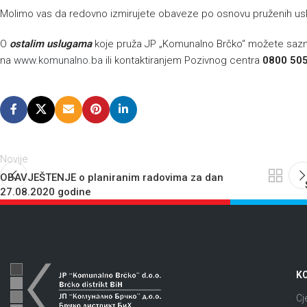
Molimo vas da redovno izmirujete obaveze po osnovu pruženih us
O
ostalim uslugama
koje pruža JP „Komunalno Brčko“ možete sazna
na
www.komunalno.ba
ili kontaktiranjem Pozivnog centra
0800 505
Novije
OBAVJEŠTENJE o planiranim radovima za dan
27.08.2020 godine
KO
Cj