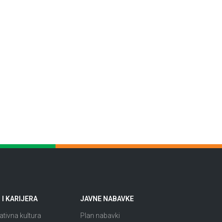
I KARIJERA
JAVNE NABAVKE
tivna kultura
Plan nabavki