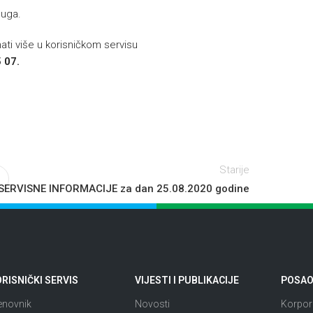
luga.
ti više u korisničkom servisu
 07.
Starije
SERVISNE INFORMACIJE za dan 25.08.2020 godine
RISNIČKI SERVIS
VIJESTI I PUBLIKACIJE
POSAO 
enovnik
Novosti
Korpora