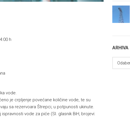
4:00 h
ARHIVA
ana
uka vode.
no je crpljenje povećane količine vode, te su
vaju sa rezervoara Štrepci, u potpunosti ukinute.
 ispravnosti vode za piće (Sl. glasnik BiH, brojevi: