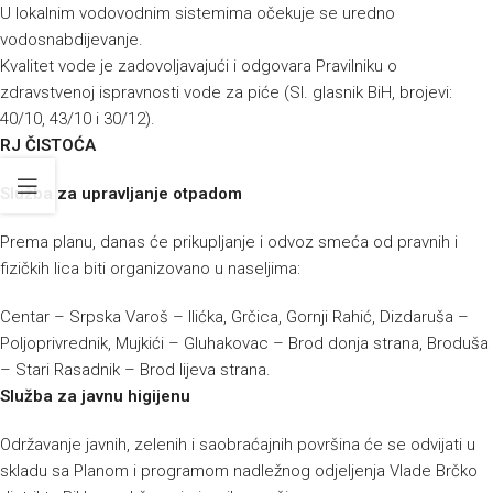
U lokalnim vodovodnim sistemima očekuje se uredno
vodosnabdijevanje.
Kvalitet vode je zadovoljavajući i odgovara Pravilniku o
zdravstvenoj ispravnosti vode za piće (Sl. glasnik BiH, brojevi:
40/10, 43/10 i 30/12).
RJ ČISTOĆA
Služba za upravljanje otpadom
Prema planu, danas će prikupljanje i odvoz smeća od pravnih i
fizičkih lica biti organizovano u naseljima:
Centar – Srpska Varoš – Ilićka, Grčica, Gornji Rahić, Dizdaruša –
Poljoprivrednik, Mujkići – Gluhakovac – Brod donja strana, Broduša
– Stari Rasadnik – Brod lijeva strana.
Služba za javnu higijenu
Održavanje javnih, zelenih i saobraćajnih površina će se odvijati u
skladu sa Planom i programom nadležnog odjeljenja Vlade Brčko