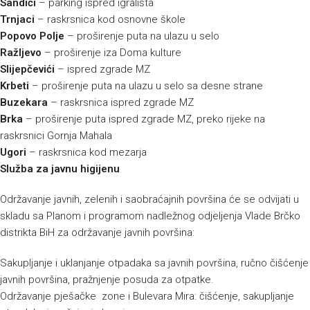
Sandići
– parking ispred igrališta
Trnjaci
– raskrsnica kod osnovne škole
Popovo Polje
– proširenje puta na ulazu u selo
Ražljevo
– proširenje iza Doma kulture
Slijepčevići
– ispred zgrade MZ
Krbeti
– proširenje puta na ulazu u selo sa desne strane
Buzekara
– raskrsnica ispred zgrade MZ
Brka
– proširenje puta ispred zgrade MZ, preko rijeke na
raskrsnici Gornja Mahala
Ugori
– raskrsnica kod mezarja
Služba za javnu higijenu
Održavanje javnih, zelenih i saobraćajnih površina će se odvijati u
skladu sa Planom i programom nadležnog odjeljenja Vlade Brčko
distrikta BiH za održavanje javnih površina:
Sakupljanje i uklanjanje otpadaka sa javnih površina, ručno čišćenje
javnih površina, pražnjenje posuda za otpatke.
Održavanje pješačke zone i Bulevara Mira: čišćenje, sakupljanje