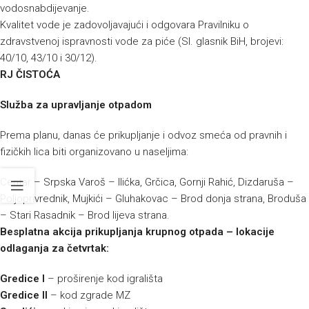
vodosnabdijevanje.
Kvalitet vode je zadovoljavajući i odgovara Pravilniku o
zdravstvenoj ispravnosti vode za piće (Sl. glasnik BiH, brojevi:
40/10, 43/10 i 30/12).
RJ ČISTOĆA
Služba za upravljanje otpadom
Prema planu, danas će prikupljanje i odvoz smeća od pravnih i
fizičkih lica biti organizovano u naseljima:
Centar – Srpska Varoš – Ilićka, Grčica, Gornji Rahić, Dizdaruša –
Poljoprivrednik, Mujkići – Gluhakovac – Brod donja strana, Broduša
– Stari Rasadnik – Brod lijeva strana.
Besplatna akcija prikupljanja krupnog otpada – lokacije
odlaganja za četvrtak:
Gredice I
– proširenje kod igrališta
Gredice II
– kod zgrade MZ