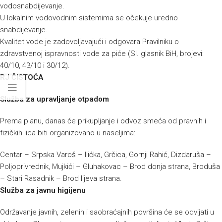
vodosnabdijevanje.
U lokalnim vodovodnim sistemima se očekuje uredno
snabdijevanje.
Kvalitet vode je zadovoljavajući i odgovara Pravilniku o
zdravstvenoj ispravnosti vode za piće (Sl. glasnik BiH, brojevi:
40/10, 43/10 i 30/12).
RJ ČISTOĆA
Služba za upravljanje otpadom
Prema planu, danas će prikupljanje i odvoz smeća od pravnih i
fizičkih lica biti organizovano u naseljima:
Centar – Srpska Varoš – Ilićka, Grčica, Gornji Rahić, Dizdaruša –
Poljoprivrednik, Mujkići – Gluhakovac – Brod donja strana, Broduša
– Stari Rasadnik – Brod lijeva strana.
Služba za javnu higijenu
Održavanje javnih, zelenih i saobraćajnih površina će se odvijati u