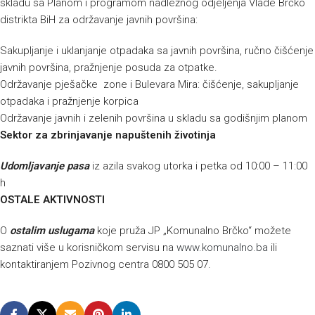
skladu sa Planom i programom nadležnog odjeljenja Vlade Brčko
distrikta BiH za održavanje javnih površina:
Sakupljanje i uklanjanje otpadaka sa javnih površina, ručno čišćenje
javnih površina, pražnjenje posuda za otpatke.
Održavanje pješačke zone i Bulevara Mira: čišćenje, sakupljanje
otpadaka i pražnjenje korpica
Održavanje javnih i zelenih površina u skladu sa godišnjim planom
Sektor za zbrinjavanje napuštenih životinja
Udomljavanje pasa
iz azila svakog utorka i petka od 10:00 – 11:00
h
OSTALE AKTIVNOSTI
O
ostalim uslugama
koje pruža JP „Komunalno Brčko“ možete
saznati više u korisničkom servisu na
www.komunalno.ba
ili
kontaktiranjem Pozivnog centra 0800 505 07.