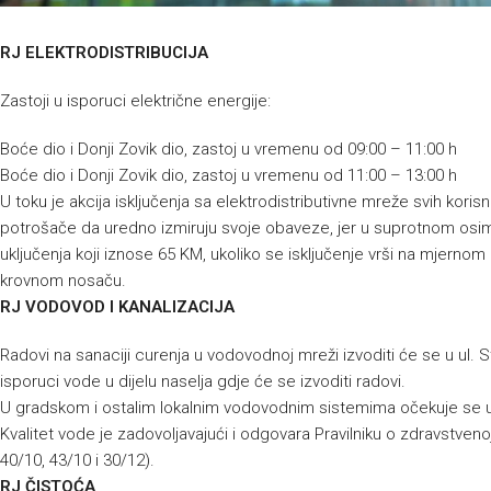
RJ ELEKTRODISTRIBUCIJA
Zastoji u isporuci električne energije:
Boće dio i Donji Zovik dio, zastoj u vremenu od 09:00 – 11:00 h
Boće dio i Donji Zovik dio, zastoj u vremenu od 11:00 – 13:00 h
U toku je akcija isključenja sa elektrodistributivne mreže svih kor
potrošače da uredno izmiruju svoje obaveze, jer u suprotnom osim
uključenja koji iznose 65 KM, ukoliko se isključenje vrši na mjernom 
krovnom nosaču.
RJ VODOVOD I KANALIZACIJA
Radovi na sanaciji curenja u vodovodnoj mreži izvoditi će se u ul. 
isporuci vode u dijelu naselja gdje će se izvoditi radovi.
U gradskom i ostalim lokalnim vodovodnim sistemima očekuje se 
Kvalitet vode je zadovoljavajući i odgovara Pravilniku o zdravstvenoj
40/10, 43/10 i 30/12).
RJ ČISTOĆA