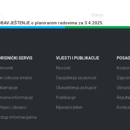
Starije
BAVJEŠTENJE o planiranim radovima za 3.4.2025.
RISNIČKI SERVIS
VIJESTI I PUBLIKACIJE
POSAO 
enovnik
Novosti
Korpora
an odvoza smeća
Saopštenja za javnost
Zaposl
klamacije
Obavještenja za kupce
Obrazov
rvisne informacije
Publikacije
Rezultat
htjevi i obrasci
Mjesečni bilten
Konkur
istup informacijama