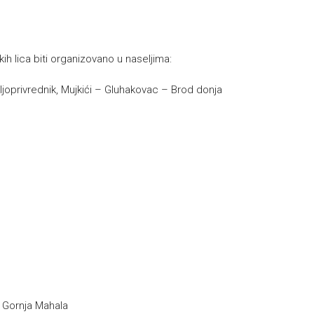
ih lica biti organizovano u naseljima:
oljoprivrednik, Mujkići – Gluhakovac – Brod donja
i Gornja Mahala