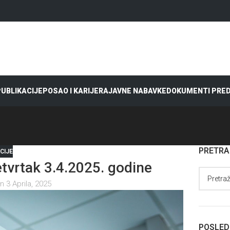
 PUBLIKACIJE
POSAO I KARIJERA
JAVNE NABAVKE
DOKUMENTI PRE
PRETR
CIJE
vrtak 3.4.2025. godine
n 3 Aprila, 2025
POSLED