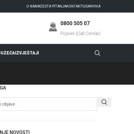
O NAMA
ČESTA PITANJA
KONTAKT
GIS
ARHIVA
0800 505 07
Pozivni (Call Centar)
DUZEĆA
IZVJEŠTAJI
AGA
NJE NOVOSTI