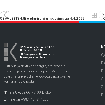
Novije
OBAVJEŠTENJE o planiranim radovima za 4.4.2025.
O
KO
Cj
Pl
Distribucija električne energije, proizvodnja i
Re
distribucija vode, održavanje i uređenje javnih
površina, te prikupljanje, odvoz i deponovanje
Se
komunalnog otpada.
Za
Tina Ujevića 66, 76100, Brčko
Pr
Telefon: +387 (49) 217 255