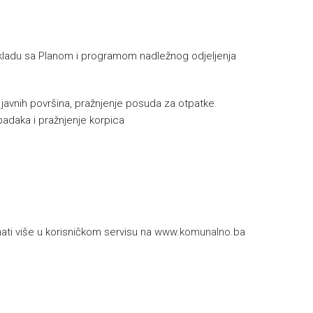
u skladu sa Planom i programom nadležnog odjeljenja
e javnih površina, pražnjenje posuda za otpatke.
padaka i pražnjenje korpica
h
ti više u korisničkom servisu na
www.komunalno.ba