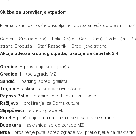
Služba za upravljanje otpadom
Prema planu, danas će prikupljanje i odvoz smeća od pravnih i fizičk
Centar – Srpska Varoš – Ilićka, Grčica, Gornji Rahić, Dizdaruša – P
strana, Broduša – Stari Rasadnik – Brod lijeva strana.
Akcija odvoza krupnog otpada, lokacije za četvrtak 3.4.
Gredice I
– proširenje kod igrališta
Gredice II
– kod zgrade MZ
Sandići
– parking ispred igrališta
Trnjaci
– raskrsnica kod osnovne škole
Popovo Polje
– proširenje puta na ulazu u selo
Ražljevo
– proširenje iza Doma kulture
Slijepčevići
– ispred zgrade MZ
Krbeti
– proširenje puta na ulazu u selo sa desne strane
Buzekara
– raskrsnica ispred zgrade MZ
Brka
– proširenje puta ispred zgrade MZ, preko rijeke na raskrsnic