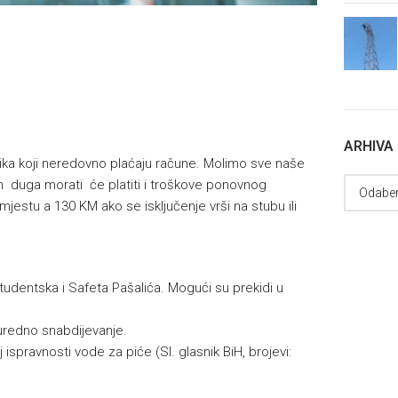
ARHIVA
isnika koji neredovno plaćaju račune. Molimo sve naše
 duga morati će platiti i troškove ponovnog
mjestu a 130 KM ako se isključenje vrši na stubu ili
Studentska i Safeta Pašalića. Mogući su prekidi u
uredno snabdijevanje.
 ispravnosti vode za piće (Sl. glasnik BiH, brojevi: