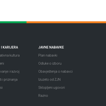
I KARIJERA
JAVNE NABAVKE
tivna kultura
Plan nabavki
eni
Odluke o izboru
anje i razvoj
Obavještenja o nabavci
i i priznanja
Izuzeto od ZJN
si
Sklopljeni ugovori
Razno