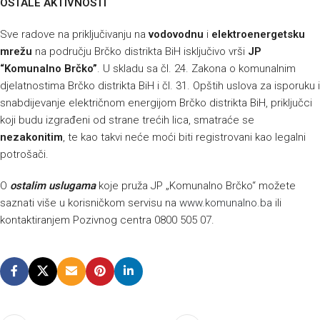
OSTALE AKTIVNOSTI
Sve radove na priključivanju na
vodovodnu
i
elektroenergetsku
mrežu
na području Brčko distrikta BiH isključivo vrši
JP
“Komunalno Brčko”
. U skladu sa čl. 24. Zakona o komunalnim
djelatnostima Brčko distrikta BiH i čl. 31. Opštih uslova za isporuku i
snabdijevanje električnom energijom Brčko distrikta BiH, priključci
koji budu izgrađeni od strane trećih lica, smatraće se
nezakonitim
, te kao takvi neće moći biti registrovani kao legalni
potrošači.
O
ostalim uslugama
koje pruža JP „Komunalno Brčko“ možete
saznati više u korisničkom servisu na
www.komunalno.ba
ili
kontaktiranjem Pozivnog centra 0800 505 07.