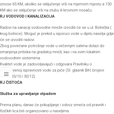
iznose 65 KM, ukoliko se isključenje vrši na mjernom mjestu a 130
KM ako se isključenje vrši na stubu ili krovnom nosaču.
RJ VODOVOD I KANALIZACIJA
Radovi na sanaciji vodovodne mreže izvoditi će se u ul. Bolnička (
krug bolnice). Moguć je prekid u isporuci vode u dijelu naselja gdje
će se izvoditi radovi.
Zbog povećane potrošnje vode u večernjim satima dolazi do
smanjenja pritiska na gradskoj mreži, kao i na svim lokalnim
vodovodnim sistemima.
Kvalitet vode je zadovoljavajući i odgovara Pravilniku o
zdravstvenoj ispravnosti vode za piće (Sl. glasnik BiH, brojevi:
40/10, 43/10 i 30/12).
RJ ČISTOĆA
Služba za upravljanje otpadom
Prema planu, danas će prikupljanje i odvoz smeća od pravnih i
fizičkih lica biti organizovano u naseljima: