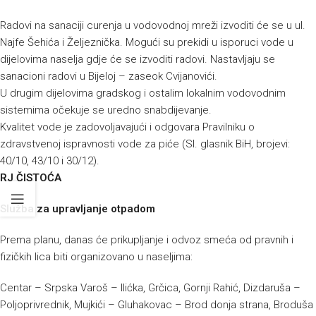
Radovi na sanaciji curenja u vodovodnoj mreži izvoditi će se u ul.
Najfe Šehića i Željeznička. Mogući su prekidi u isporuci vode u
dijelovima naselja gdje će se izvoditi radovi. Nastavljaju se
sanacioni radovi u Bijeloj – zaseok Cvijanovići.
U drugim dijelovima gradskog i ostalim lokalnim vodovodnim
sistemima očekuje se uredno snabdijevanje.
Kvalitet vode je zadovoljavajući i odgovara Pravilniku o
zdravstvenoj ispravnosti vode za piće (Sl. glasnik BiH, brojevi:
40/10, 43/10 i 30/12).
RJ ČISTOĆA
Služba za upravljanje otpadom
Prema planu, danas će prikupljanje i odvoz smeća od pravnih i
fizičkih lica biti organizovano u naseljima:
Centar – Srpska Varoš – Ilićka, Grčica, Gornji Rahić, Dizdaruša –
Poljoprivrednik, Mujkići – Gluhakovac – Brod donja strana, Broduša