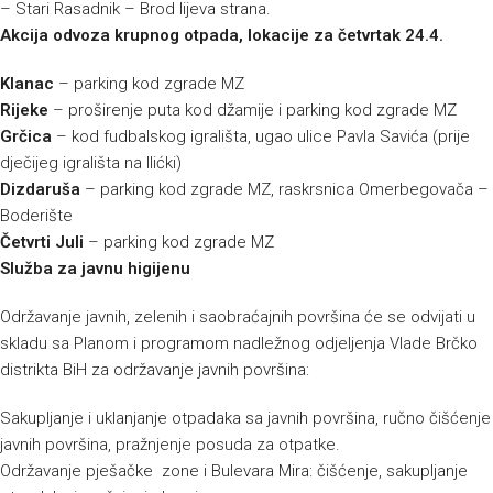
– Stari Rasadnik – Brod lijeva strana.
Akcija odvoza krupnog otpada, lokacije za četvrtak 24.4.
Klanac
– parking kod zgrade MZ
Rijeke
– proširenje puta kod džamije i parking kod zgrade MZ
Grčica
– kod fudbalskog igrališta, ugao ulice Pavla Savića (prije
dječijeg igrališta na Ilićki)
Dizdaruša
– parking kod zgrade MZ, raskrsnica Omerbegovača –
Boderište
Četvrti Juli
– parking kod zgrade MZ
Služba za javnu higijenu
Održavanje javnih, zelenih i saobraćajnih površina će se odvijati u
skladu sa Planom i programom nadležnog odjeljenja Vlade Brčko
distrikta BiH za održavanje javnih površina:
Sakupljanje i uklanjanje otpadaka sa javnih površina, ručno čišćenje
javnih površina, pražnjenje posuda za otpatke.
Održavanje pješačke zone i Bulevara Mira: čišćenje, sakupljanje