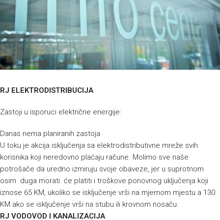
RJ ELEKTRODISTRIBUCIJA
Zastoji u isporuci električne energije:
Danas nema planiranih zastoja
U toku je akcija isključenja sa elektrodistributivne mreže svih
korisnika koji neredovno plaćaju račune. Molimo sve naše
potrošače da uredno izmiruju svoje obaveze, jer u suprotnom
osim duga morati će platiti i troškove ponovnog uključenja koji
iznose 65 KM, ukoliko se isključenje vrši na mjernom mjestu a 130
KM ako se isključenje vrši na stubu ili krovnom nosaču.
RJ VODOVOD I KANALIZACIJA