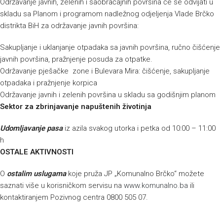
Održavanje javnih, zelenih i saobraćajnih površina će se odvijati u
skladu sa Planom i programom nadležnog odjeljenja Vlade Brčko
distrikta BiH za održavanje javnih površina:
Sakupljanje i uklanjanje otpadaka sa javnih površina, ručno čišćenje
javnih površina, pražnjenje posuda za otpatke.
Održavanje pješačke zone i Bulevara Mira: čišćenje, sakupljanje
otpadaka i pražnjenje korpica
Održavanje javnih i zelenih površina u skladu sa godišnjim planom
Sektor za zbrinjavanje napuštenih životinja
Udomljavanje pasa
iz azila svakog utorka i petka od 10:00 – 11:00
h
OSTALE AKTIVNOSTI
O
ostalim uslugama
koje pruža JP „Komunalno Brčko“ možete
saznati više u korisničkom servisu na
www.komunalno.ba
ili
kontaktiranjem Pozivnog centra 0800 505 07.