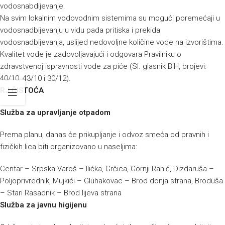
vodosnabdijevanje.
Na svim lokalnim vodovodnim sistemima su mogući poremećaji u
vodosnadbijevanju u vidu pada pritiska i prekida
vodosnadbijevanja, uslijed nedovoljne količine vode na izvorištima.
Kvalitet vode je zadovoljavajući i odgovara Pravilniku o
zdravstvenoj ispravnosti vode za piće (Sl. glasnik BiH, brojevi:
40/10, 43/10 i 30/12).
RJ ČISTOĆA
Služba za upravljanje otpadom
Prema planu, danas će prikupljanje i odvoz smeća od pravnih i
fizičkih lica biti organizovano u naseljima:
Centar – Srpska Varoš – Ilićka, Grčica, Gornji Rahić, Dizdaruša –
Poljoprivrednik, Mujkići – Gluhakovac – Brod donja strana, Broduša
– Stari Rasadnik – Brod lijeva strana
Služba za javnu higijenu