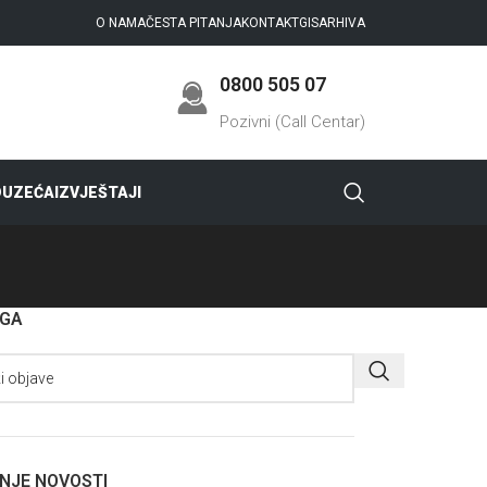
O NAMA
ČESTA PITANJA
KONTAKT
GIS
ARHIVA
0800 505 07
Pozivni (Call Centar)
DUZEĆA
IZVJEŠTAJI
AGA
NJE NOVOSTI