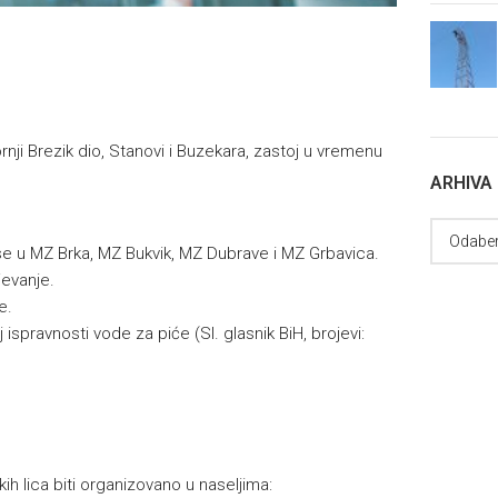
rnji Brezik dio, Stanovi i Buzekara, zastoj u vremenu
ARHIVA
se u MZ Brka, MZ Bukvik, MZ Dubrave i MZ Grbavica.
evanje.
e.
 ispravnosti vode za piće (Sl. glasnik BiH, brojevi:
ih lica biti organizovano u naseljima: