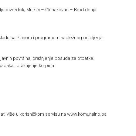
oljoprivrednik, Mujkići – Gluhakovac – Brod donja
u skladu sa Planom i programom nadležnog odjeljenja
e javnih površina, pražnjenje posuda za otpatke.
padaka i pražnjenje korpica
h
ti više u korisničkom servisu na
www.komunalno.ba