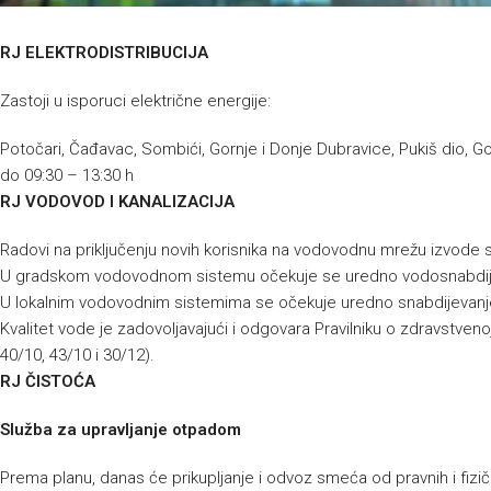
RJ ELEKTRODISTRIBUCIJA
Zastoji u isporuci električne energije:
Potočari, Čađavac, Sombići, Gornje i Donje Dubravice, Pukiš dio, Go
do 09:30 – 13:30 h
RJ VODOVOD I KANALIZACIJA
Radovi na priključenju novih korisnika na vodovodnu mrežu izvode 
U gradskom vodovodnom sistemu očekuje se uredno vodosnabdij
U lokalnim vodovodnim sistemima se očekuje uredno snabdijevanj
Kvalitet vode je zadovoljavajući i odgovara Pravilniku o zdravstvenoj
40/10, 43/10 i 30/12).
RJ ČISTOĆA
Služba za upravljanje otpadom
Prema planu, danas će prikupljanje i odvoz smeća od pravnih i fizičk