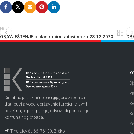
Novije
OBAVJEŠTENJE o planiranim radovima za 23.12.2023.
OBA
KO
Cj
Pl
Distribucija električne energije, proizvodnja i
Re
distribucija vode, održavanje i uređenje javnih
površina, te prikupljanje, odvoz i deponovanje
Se
komunalnog otpada.
Za
Tina Ujevića 66, 76100, Brčko