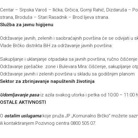
Centar – Srpska Varoš – Ilićka, Grčica, Gornji Rahić, Dizdaruša – P
strana, Broduša – Stari Rasadnik – Brod lijeva strana.
Služba za javnu higijenu
Održavanje javnih, zelenih i saobraćajnih površina će se odvijati 
Vlade Brčko distrikta BiH za održavanje javnih površina:
Sakupljanje i uklanjanje otpadaka sa javnih površina, ručno čišćenj
Održavanje pješačke zone i Bulevara Mira: čišćenje, sakupljanje ot
Održavanje javnih i zelenih površina u skladu sa godišnjim planom
Sektor za zbrinjavanje napuštenih životinja
Udomljavanje pasa
iz azila svakog utorka i petka od 10:00 – 11:00 
OSTALE AKTIVNOSTI
O
ostalim uslugama
koje pruža JP „Komunalno Brčko“ možete sazna
ili kontaktiranjem Pozivnog centra 0800 505 07.