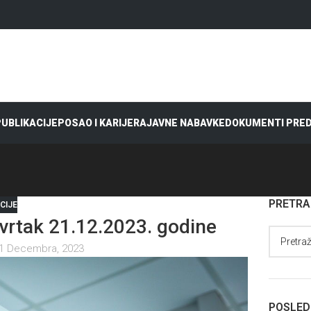
 PUBLIKACIJE
POSAO I KARIJERA
JAVNE NABAVKE
DOKUMENTI PRE
PRETR
CIJE
rtak 21.12.2023. godine
1 Decembra, 2023
POSLED