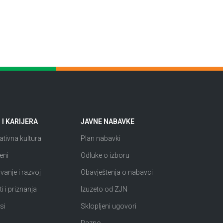
I KARIJERA
JAVNE NABAVKE
tivna kultura
Plan nabavki
eni
Odluke o izboru
anje i razvoj
Obavještenja o nabavci
i i priznanja
Izuzeto od ZJN
si
Sklopljeni ugovori