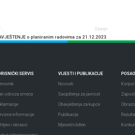
Starije
VJEŠTENJE o planiranim radovima za 21.12.2023.
RISNIČKI SERVIS
VIJESTI I PUBLIKACIJE
POSAO 
enovnik
Novosti
Korpora
an odvoza smeća
Saopštenja za javnost
Zaposl
klamacije
Obavještenja za kupce
Obrazov
rvisne informacije
Publikacije
Rezultat
htjevi i obrasci
Mjesečni bilten
Konkur