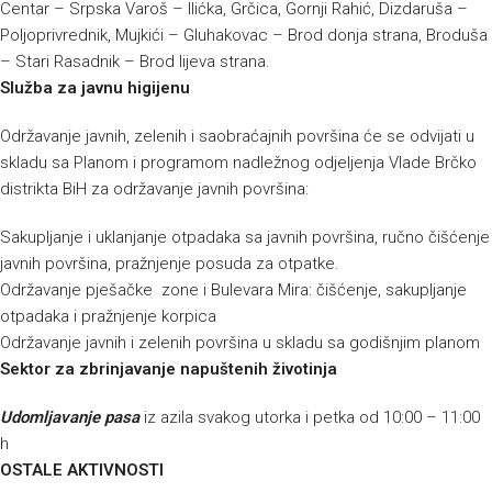
Centar – Srpska Varoš – Ilićka, Grčica, Gornji Rahić, Dizdaruša –
Poljoprivrednik, Mujkići – Gluhakovac – Brod donja strana, Broduša
– Stari Rasadnik – Brod lijeva strana.
Služba za javnu higijenu
Održavanje javnih, zelenih i saobraćajnih površina će se odvijati u
skladu sa Planom i programom nadležnog odjeljenja Vlade Brčko
distrikta BiH za održavanje javnih površina:
Sakupljanje i uklanjanje otpadaka sa javnih površina, ručno čišćenje
javnih površina, pražnjenje posuda za otpatke.
Održavanje pješačke zone i Bulevara Mira: čišćenje, sakupljanje
otpadaka i pražnjenje korpica
Održavanje javnih i zelenih površina u skladu sa godišnjim planom
Sektor za zbrinjavanje napuštenih životinja
Udomljavanje pasa
iz azila svakog utorka i petka od 10:00 – 11:00
h
OSTALE AKTIVNOSTI