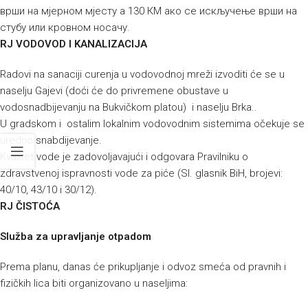
врши на мјерном мјесту а 130 КМ ако се искључење врши на
стубу или кровном носачу.
RJ VODOVOD I KANALIZACIJA
Radovi na sanaciji curenja u vodovodnoj mreži izvoditi će se u
naselju Gajevi (doći će do privremene obustave u
vodosnadbijevanju na Bukvičkom platou) i naselju Brka..
U gradskom i ostalim lokalnim vodovodnim sistemima očekuje se
uredno snabdijevanje.
Kvalitet vode je zadovoljavajući i odgovara Pravilniku o
zdravstvenoj ispravnosti vode za piće (Sl. glasnik BiH, brojevi:
40/10, 43/10 i 30/12).
RJ ČISTOĆA
Služba za upravljanje otpadom
Prema planu, danas će prikupljanje i odvoz smeća od pravnih i
fizičkih lica biti organizovano u naseljima: