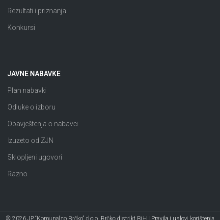
Rezultati i priznanja
Konkursi
JAVNE NABAVKE
Plan nabavki
Odluke o izboru
Obavještenja o nabavci
Izuzeto od ZJN
Sklopljeni ugovori
Razno
© 2026 JP “Komunalno Brčko” d.o.o. Brčko distrikt BiH |
Pravila i uslovi korištenja