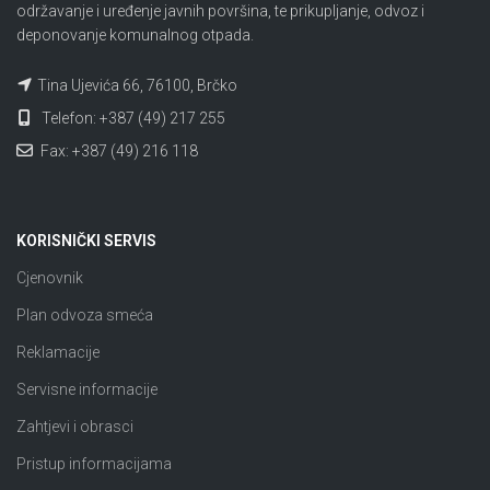
održavanje i uređenje javnih površina, te prikupljanje, odvoz i
deponovanje komunalnog otpada.
Tina Ujevića 66, 76100, Brčko
Telefon: +387 (49) 217 255
Fax: +387 (49) 216 118
KORISNIČKI SERVIS
Cjenovnik
Plan odvoza smeća
Reklamacije
Servisne informacije
Zahtjevi i obrasci
Pristup informacijama