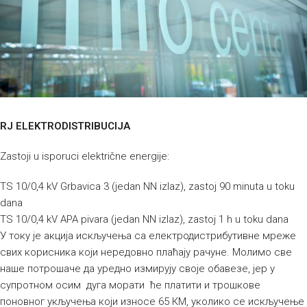
RJ ELEKTRODISTRIBUCIJA
Zastoji u isporuci električne energije:
TS 10/0,4 kV Grbavica 3 (jedan NN izlaz), zastoj 90 minuta u toku
dana
TS 10/0,4 kV APA pivara (jedan NN izlaz), zastoj 1 h u toku dana
У току је акција искључења са електродистрибутивне мреже
свих корисника који нередовно плаћају рачуне. Молимо све
наше потрошаче да уредно измирују своје обавезе, јер у
супротном осим дуга морати ће платити и трошкове
поновног укључења који износе 65 КМ, уколико се искључење