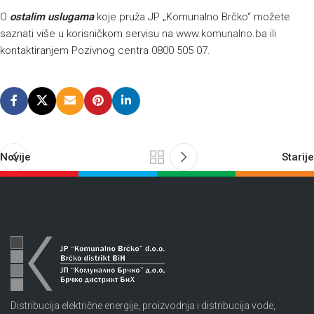
O
ostalim uslugama
koje pruža JP „Komunalno Brčko“ možete
saznati više u korisničkom servisu na
www.komunalno.ba
ili
kontaktiranjem Pozivnog centra 0800 505 07.
Novije
Starije
Distribucija električne energije, proizvodnja i distribucija vode,