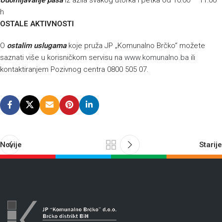
Udomljavanje pasa
iz azila svakog utorka i petka od 10:00 – 11:00
h
OSTALE AKTIVNOSTI
O
ostalim uslugama
koje pruža JP „Komunalno Brčko“ možete
saznati više u korisničkom servisu na
www.komunalno.ba
ili
kontaktiranjem Pozivnog centra 0800 505 07.
Novije
Starije