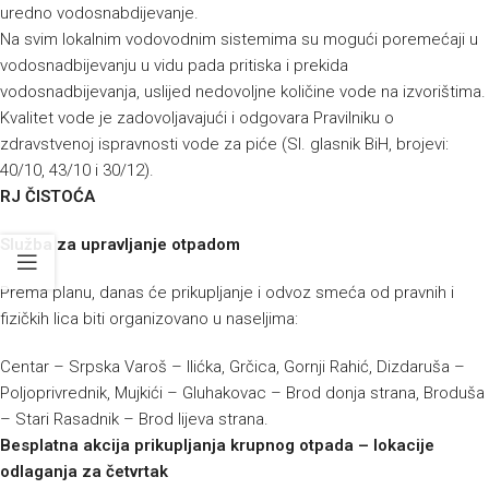
uredno vodosnabdijevanje.
Na svim lokalnim vodovodnim sistemima su mogući poremećaji u
vodosnadbijevanju u vidu pada pritiska i prekida
vodosnadbijevanja, uslijed nedovoljne količine vode na izvorištima.
Kvalitet vode je zadovoljavajući i odgovara Pravilniku o
zdravstvenoj ispravnosti vode za piće (Sl. glasnik BiH, brojevi:
40/10, 43/10 i 30/12).
RJ ČISTOĆA
Služba za upravljanje otpadom
Prema planu, danas će prikupljanje i odvoz smeća od pravnih i
fizičkih lica biti organizovano u naseljima:
Centar – Srpska Varoš – Ilićka, Grčica, Gornji Rahić, Dizdaruša –
Poljoprivrednik, Mujkići – Gluhakovac – Brod donja strana, Broduša
– Stari Rasadnik – Brod lijeva strana.
Besplatna akcija prikupljanja krupnog otpada – lokacije
odlaganja za četvrtak