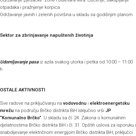
Održavanje pješačke zone i Bulevara Mira: čišćenje, sakupljanje
otpadaka i pražnjenje korpica
Održavanje javnih i zelenih površina u skladu sa godišnjim planom
Sektor za zbrinjavanje napuštenih životinja
Udomljavanje pasa
iz azila svakog utorka i petka od 10:00 – 11:00
h
OSTALE AKTIVNOSTI
Sve radove na priključivanju na
vodovodnu
i
elektroenergetsku
mrežu
na području Brčko distrikta BiH isključivo vrši
JP
“Komunalno Brčko”
. U skladu sa čl. 24. Zakona o komunalnim
djelatnostima Brčko distrikta BiH i čl. 31. Opštih uslova za isporuku i
snabdijevanje električnom energijom Brčko distrikta BiH, priključci