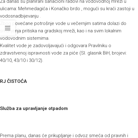
Za danas su planirani sanacioni radovi na vodovodnoj mreži u
ulicama: Mehmedagića i Konačko brdo , mogući su kraći zastoji u
vodosnadbijevanju .
Zbog povećane potrošnje vode u večernjim satima dolazi do
smanjenja pritiska na gradskoj mreži, kao i na svim lokalnim
vodovodnim sistemima.
Kvalitet vode je zadovoljavajući i odgovara Pravilniku o
zdravstvenoj ispravnosti vode za piće (Sl. glasnik BiH, brojevi:
40/10, 43/10 i 30/12).
RJ ČISTOĆA
Služba za upravljanje otpadom
Prema planu, danas će prikupljanje i odvoz smeća od pravnih i