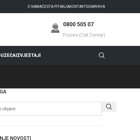
O NAMA
ČESTA PITANJA
KONTAKT
GIS
ARHIVA
0800 505 07
Pozivni (Call Centar)
DUZEĆA
IZVJEŠTAJI
AGA
NJE NOVOSTI