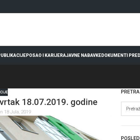
 PUBLIKACIJE
POSAO I KARIJERA
JAVNE NABAVKE
DOKUMENTI PRE
PRETR
CIJE
rtak 18.07.2019. godine
n 18 Jula, 2019
POSLED