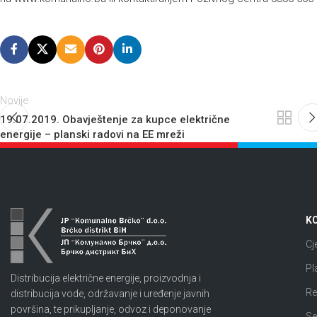
Novije
19.07.2019. Obavještenje za kupce električne
energije – planski radovi na EE mreži
KO
Cj
Pl
Distribucija električne energije, proizvodnja i
Re
distribucija vode, održavanje i uređenje javnih
površina, te prikupljanje, odvoz i deponovanje
Se