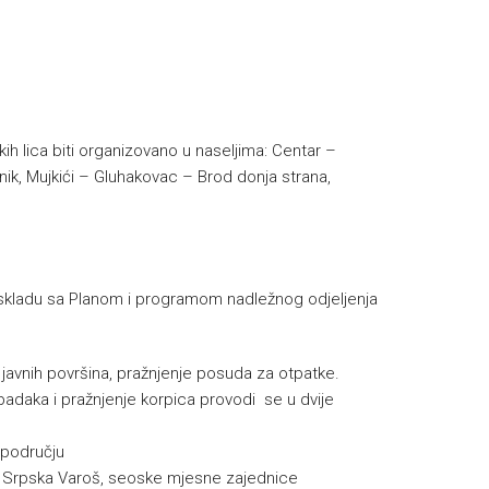
ih lica biti organizovano u naseljima:
Centar –
dnik, Mujkići – Gluhakovac – Brod donja strana,
skladu sa Planom i programom nadležnog odjeljenja
e javnih površina, pražnjenje posuda za otpatke.
padaka i pražnjenje korpica provodi se u dvije
 području
a, Srpska Varoš, seoske mjesne zajednice