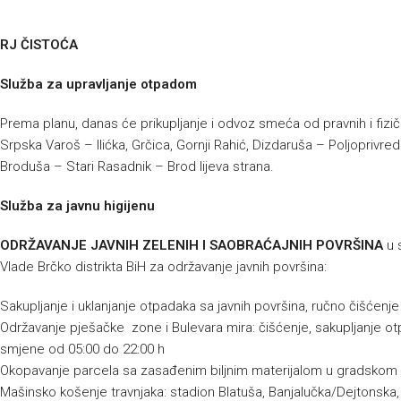
RJ ČISTOĆA
Služba za upravljanje otpadom
Prema planu, danas će prikupljanje i odvoz smeća od pravnih i fizičk
Srpska Varoš – Ilićka, Grčica, Gornji Rahić, Dizdaruša – Poljoprivre
Broduša – Stari Rasadnik – Brod lijeva strana.
Služba za javnu higijenu
ODRŽAVANJE JAVNIH ZELENIH I SAOBRAĆAJNIH POVRŠINA
u 
Vlade Brčko distrikta BiH za održavanje javnih površina:
Sakupljanje i uklanjanje otpadaka sa javnih površina, ručno čišćenj
Održavanje pješačke zone i Bulevara mira: čišćenje, sakupljanje ot
smjene od 05:00 do 22:00 h
Okopavanje parcela sa zasađenim biljnim materijalom u gradskom
Mašinsko košenje travnjaka: stadion Blatuša, Banjalučka/Dejtonsk