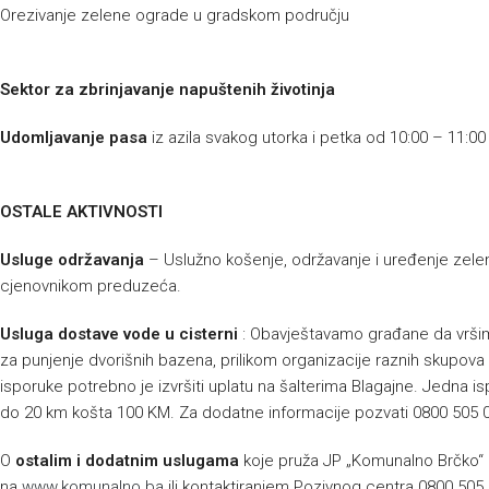
Orezivanje zelene ograde u gradskom području
Sektor za zbrinjavanje napuštenih životinja
Udomljavanje pasa
iz azila svakog utorka i petka od 10:00 – 11:00
OSTALE AKTIVNOSTI
Usluge održavanja
– Uslužno košenje, održavanje i uređenje zeleni
cjenovnikom preduzeća.
Usluga dostave vode u cisterni
: Obavještavamo građane da vršim
za punjenje dvorišnih bazena, prilikom organizacije raznih skupova 
isporuke potrebno je izvršiti uplatu na šalterima Blagajne. Jedna 
do 20 km košta 100 KM. Za dodatne informacije pozvati 0800 505 0
O
ostalim i dodatnim uslugama
koje pruža JP „Komunalno Brčko“ 
na
www.komunalno.ba
ili kontaktiranjem Pozivnog centra 0800 505 