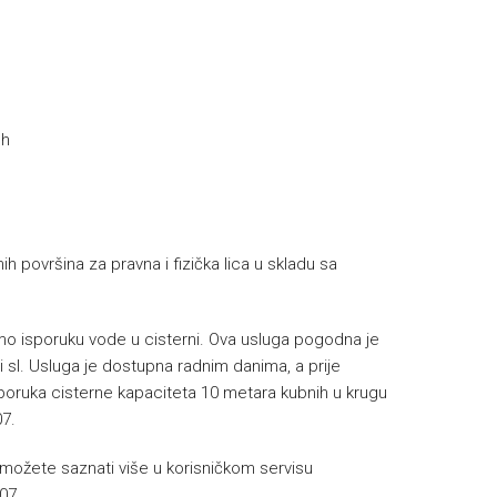
 h
h površina za pravna i fizička lica u skladu sa
o isporuku vode u cisterni. Ova usluga pogodna je
i sl. Usluga je dostupna radnim danima, a prije
isporuka cisterne kapaciteta 10 metara kubnih u krugu
7.
možete saznati više u korisničkom servisu
07.