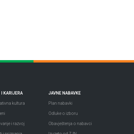
I KARIJERA
JAVNE NABAVKE
tivna kultura
Plan nabavki
eni
Odluke o izboru
anje i razvoj
Obavještenja o nabavci
i i priznanja
Izuzeto od ZJN