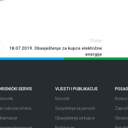
Starije
18.07.2019. Obavještenje za kupce električne
energije
RISNIČKI SERVIS
VIJESTI I PUBLIKACIJE
POSAO 
enovnik
Novosti
Korpora
an odvoza smeća
Saopštenja za javnost
Zaposl
klamacije
Obavještenja za kupce
Obrazov
rvisne informacije
Publikacije
Rezultat