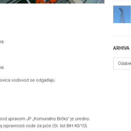
na;
ARHIVA
na;
pkovica vodovod se odgađaju.
 pod upravom JP „Komunalno Brčko“ je uredno.
 ispravnosti vode za piće (Sl. list BiH 40/10).