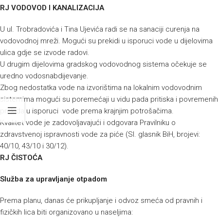
RJ VODOVOD I KANALIZACIJA
U ul. Trobradovića i Tina Ujevića radi se na sanaciji curenja na
vodovodnoj mreži. Mogući su prekidi u isporuci vode u dijelovima
ulica gdje se izvode radovi.
U drugim dijelovima gradskog vodovodnog sistema očekuje se
uredno vodosnabdijevanje.
Zbog nedostatka vode na izvorištima na lokalnim vodovodnim
sistemima mogući su poremećaji u vidu pada pritiska i povremenih
prekida u isporuci vode prema krajnjim potrošačima.
Kvalitet vode je zadovoljavajući i odgovara Pravilniku o
zdravstvenoj ispravnosti vode za piće (Sl. glasnik BiH, brojevi:
40/10, 43/10 i 30/12).
RJ ČISTOĆA
Služba za upravljanje otpadom
Prema planu, danas će prikupljanje i odvoz smeća od pravnih i
fizičkih lica biti organizovano u naseljima: