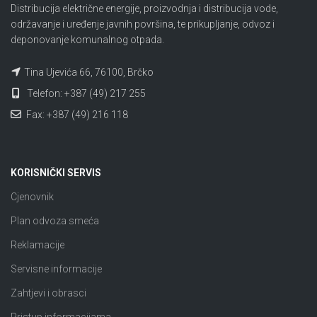
Distribucija električne energije, proizvodnja i distribucija vode,
održavanje i uređenje javnih površina, te prikupljanje, odvoz i
deponovanje komunalnog otpada.
Tina Ujevića 66, 76100, Brčko
Telefon: +387 (49) 217 255
Fax: +387 (49) 216 118
KORISNIČKI SERVIS
Cjenovnik
Plan odvoza smeća
Reklamacije
Servisne informacije
Zahtjevi i obrasci