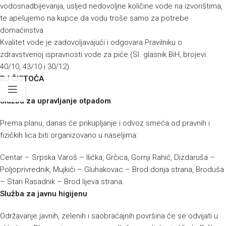
vodosnadbijevanja, usljed nedovoljne količine vode na izvorištima,
te apelujemo na kupce da vodu troše samo za potrebe
domaćinstva
Kvalitet vode je zadovoljavajući i odgovara Pravilniku o
zdravstvenoj ispravnosti vode za piće (Sl. glasnik BiH, brojevi:
40/10, 43/10 i 30/12).
RJ ČISTOĆA
Služba za upravljanje otpadom
Prema planu, danas će prikupljanje i odvoz smeća od pravnih i
fizičkih lica biti organizovano u naseljima:
Centar – Srpska Varoš – Ilićka, Grčica, Gornji Rahić, Dizdaruša –
Poljoprivrednik, Mujkići – Gluhakovac – Brod donja strana, Broduša
– Stari Rasadnik – Brod lijeva strana.
Služba za javnu higijenu
Održavanje javnih, zelenih i saobraćajnih površina će se odvijati u