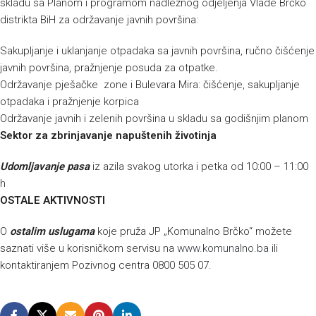
skladu sa Planom i programom nadležnog odjeljenja Vlade Brčko
distrikta BiH za održavanje javnih površina:
Sakupljanje i uklanjanje otpadaka sa javnih površina, ručno čišćenje
javnih površina, pražnjenje posuda za otpatke.
Održavanje pješačke zone i Bulevara Mira: čišćenje, sakupljanje
otpadaka i pražnjenje korpica
Održavanje javnih i zelenih površina u skladu sa godišnjim planom
Sektor za zbrinjavanje napuštenih životinja
Udomljavanje pasa
iz azila svakog utorka i petka od 10:00 – 11:00
h
OSTALE AKTIVNOSTI
O
ostalim uslugama
koje pruža JP „Komunalno Brčko“ možete
saznati više u korisničkom servisu na
www.komunalno.ba
ili
kontaktiranjem Pozivnog centra 0800 505 07.