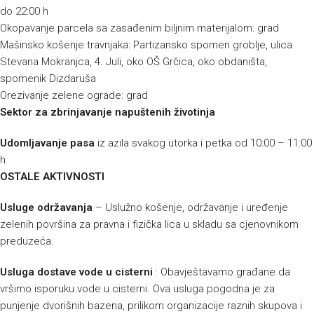
do 22:00 h
Okopavanje parcela sa zasađenim biljnim materijalom: grad
Mašinsko košenje travnjaka: Partizansko spomen groblje, ulica
Stevana Mokranjca, 4. Juli, oko OŠ Grčica, oko obdaništa,
spomenik Dizdaruša
Orezivanje zelene ograde: grad
Sektor za zbrinjavanje napuštenih životinja
Udomljavanje pasa
iz azila svakog utorka i petka od 10:00 – 11:00
h
OSTALE AKTIVNOSTI
Usluge održavanja
– Uslužno košenje, održavanje i uređenje
zelenih površina za pravna i fizička lica u skladu sa cjenovnikom
preduzeća.
Usluga dostave vode u cisterni
: Obavještavamo građane da
vršimo isporuku vode u cisterni. Ova usluga pogodna je za
punjenje dvorišnih bazena, prilikom organizacije raznih skupova i