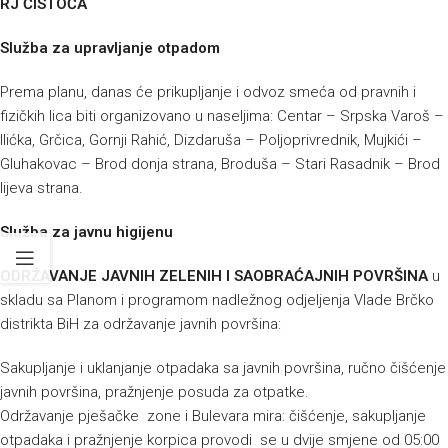
RJ ČISTOĆA
Služba za upravljanje otpadom
Prema planu, danas će prikupljanje i odvoz smeća od pravnih i
fizičkih lica biti organizovano u naseljima:
Centar – Srpska Varoš –
Ilićka, Grčica, Gornji Rahić, Dizdaruša – Poljoprivrednik, Mujkići –
Gluhakovac – Brod donja strana, Broduša – Stari Rasadnik – Brod
lijeva strana.
Služba za javnu higijenu
ODRŽAVANJE JAVNIH ZELENIH I SAOBRAĆAJNIH POVRŠINA
u
skladu sa Planom i programom nadležnog odjeljenja Vlade Brčko
distrikta BiH za održavanje javnih površina:
Sakupljanje i uklanjanje otpadaka sa javnih površina, ručno čišćenje
javnih površina, pražnjenje posuda za otpatke.
Održavanje pješačke zone i Bulevara mira: čišćenje, sakupljanje
otpadaka i pražnjenje korpica provodi se u dvije smjene od 05:00