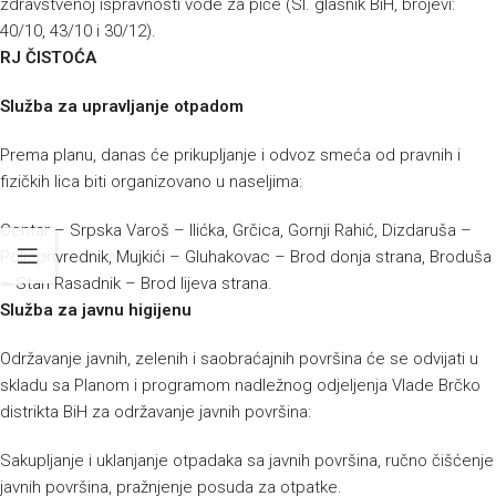
zdravstvenoj ispravnosti vode za piće (Sl. glasnik BiH, brojevi:
40/10, 43/10 i 30/12).
RJ ČISTOĆA
Služba za upravljanje otpadom
Prema planu, danas će prikupljanje i odvoz smeća od pravnih i
fizičkih lica biti organizovano u naseljima:
Centar – Srpska Varoš – Ilićka, Grčica, Gornji Rahić, Dizdaruša –
Poljoprivrednik, Mujkići – Gluhakovac – Brod donja strana, Broduša
– Stari Rasadnik – Brod lijeva strana.
Služba za javnu higijenu
Održavanje javnih, zelenih i saobraćajnih površina će se odvijati u
skladu sa Planom i programom nadležnog odjeljenja Vlade Brčko
distrikta BiH za održavanje javnih površina:
Sakupljanje i uklanjanje otpadaka sa javnih površina, ručno čišćenje
javnih površina, pražnjenje posuda za otpatke.