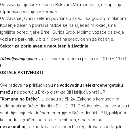
Održavanje pješačke zone i Bulevara Mira: čišćenje, sakupljanje
otpadaka i pražnjenje korpica
Održavanje javnih i zelenih površina u skladu sa godišnjim planom
Košenje zelenih površina radiće se na slijedećim lokacijama:
igralište pored rijeke Brke i Burića Brdo. Molimo vozače da svoja
vozila ne parkiraju u blizini površina predviđenih za košenje.
Sektor za zbrinjavanje napuštenih životinja
Udomljavanje pasa
iz azila svakog utorka i petka od 10:00 – 11:00
h
OSTALE AKTIVNOSTI
Sve radove na priključivanju na
vodovodnu
i
elektroenergetsku
mrežu
na području Brčko distrikta BiH isključivo vrši
JP
“Komunalno Brčko”
. U skladu sa čl. 24. Zakona o komunalnim
djelatnostima Brčko distrikta BiH i čl. 31. Opštih uslova za isporuku i
snabdijevanje električnom energijom Brčko distrikta BiH, priključci
koji budu izgrađeni od strane trećih lica, smatraće se
nezakonitim
, te kao takvi neće moći biti registrovani kao legalni