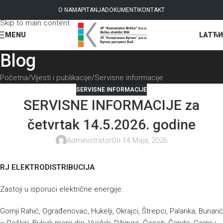
Skip to navigation
O NAMA
PITANJA
DOKUMENTI
KONTAKT
Skip to main content
LAT
ЋИ
MENU
Blog
Početna
Vijesti i publikacije
Servisne informacije
SERVISNE INFORMACIJE
SERVISNE INFORMACIJE za
četvrtak 14.5.2026. godine
Administrator
On 14 Maja, 2026
RJ ELEKTRODISTRIBUCIJA
Zastoji u isporuci električne energije:
Gornji Rahić, Ograđenovac, Hukelji, Okrajci, Štrepci, Palanka, Bunarić