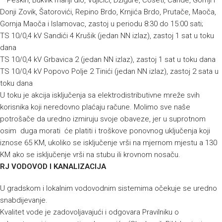
– Peškiri, Bukvik manji dio, Vujičići, Džigure, Ćoseti, Čande, Gornji i
Donji Zovik, Šatorovići, Repino Brdo, Krnjića Brdo, Prutače, Maoča,
Gornja Maoča i Islamovac, zastoj u periodu 8:30 do 15:00 sati;
TS 10/0,4 kV Sandići 4 Krušik (jedan NN izlaz), zastoj 1 sat u toku
dana
TS 10/0,4 kV Grbavica 2 (jedan NN izlaz), zastoj 1 sat u toku dana
TS 10/0,4 kV Popovo Polje 2 Tinići (jedan NN izlaz), zastoj 2 sata u
toku dana
U toku je akcija isključenja sa elektrodistributivne mreže svih
korisnika koji neredovno plaćaju račune. Molimo sve naše
potrošače da uredno izmiruju svoje obaveze, jer u suprotnom
osim duga morati će platiti i troškove ponovnog uključenja koji
iznose 65 KM, ukoliko se isključenje vrši na mjernom mjestu a 130
KM ako se isključenje vrši na stubu ili krovnom nosaču.
RJ VODOVOD I KANALIZACIJA
U gradskom i lokalnim vodovodnim sistemima očekuje se uredno
snabdijevanje.
Kvalitet vode je zadovoljavajući i odgovara Pravilniku o