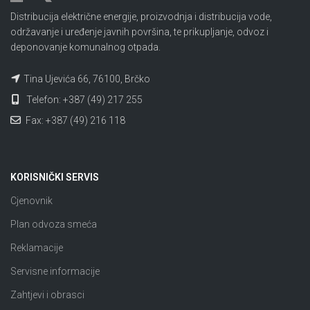
Distribucija električne energije, proizvodnja i distribucija vode,
održavanje i uređenje javnih površina, te prikupljanje, odvoz i
deponovanje komunalnog otpada.
Tina Ujevića 66, 76100, Brčko
Telefon: +387 (49) 217 255
Fax: +387 (49) 216 118
KORISNIČKI SERVIS
Cjenovnik
Plan odvoza smeća
Reklamacije
Servisne informacije
Zahtjevi i obrasci