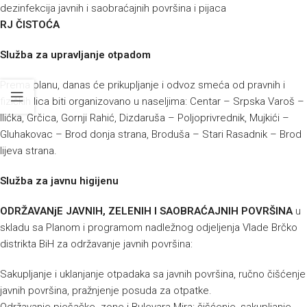
dezinfekcija javnih i saobraćajnih površina i pijaca
RJ ČISTOĆA
Služba za upravljanje otpadom
Prema planu, danas će prikupljanje i odvoz smeća od pravnih i
fizičkih lica biti organizovano u naseljima: Centar – Srpska Varoš –
Ilićka, Grčica, Gornji Rahić, Dizdaruša – Poljoprivrednik, Mujkići –
Gluhakovac – Brod donja strana, Broduša – Stari Rasadnik – Brod
lijeva strana.
Služba za javnu higijenu
ODRŽAVANjE JAVNIH, ZELENIH I SAOBRAĆAJNIH POVRŠINA
u
skladu sa Planom i programom nadležnog odjeljenja Vlade Brčko
distrikta BiH za održavanje javnih površina:
Sakupljanje i uklanjanje otpadaka sa javnih površina, ručno čišćenje
javnih površina, pražnjenje posuda za otpatke.