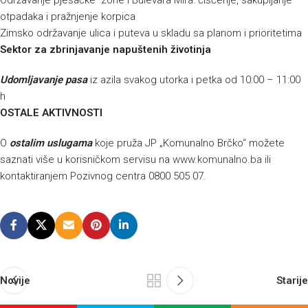
Održavanje pješačke zone i Bulevara Mira: čišćenje, sakupljanje
otpadaka i pražnjenje korpica
Zimsko održavanje ulica i puteva u skladu sa planom i prioritetima
Sektor za zbrinjavanje napuštenih životinja
Udomljavanje pasa
iz azila svakog utorka i petka od 10:00 – 11:00
h
OSTALE AKTIVNOSTI
O
ostalim uslugama
koje pruža JP „Komunalno Brčko“ možete
saznati više u korisničkom servisu na
www.komunalno.ba
ili
kontaktiranjem Pozivnog centra 0800 505 07.
Novije
Starije