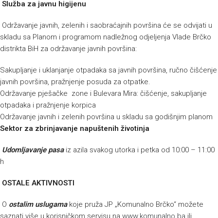
Služba za javnu higijenu
Održavanje javnih, zelenih i saobraćajnih površina će se odvijati u
skladu sa Planom i programom nadležnog odjeljenja Vlade Brčko
distrikta BiH za održavanje javnih površina:
Sakupljanje i uklanjanje otpadaka sa javnih površina, ručno čišćenje
javnih površina, pražnjenje posuda za otpatke.
Održavanje pješačke zone i Bulevara Mira: čišćenje, sakupljanje
otpadaka i pražnjenje korpica
Održavanje javnih i zelenih površina u skladu sa godišnjim planom
Sektor za zbrinjavanje napuštenih životinja
Udomljavanje pasa
iz azila svakog utorka i petka od 10:00 – 11:00
h
OSTALE AKTIVNOSTI
O
ostalim uslugama
koje pruža JP „Komunalno Brčko“ možete
saznati više u korisničkom servisu na
www.komunalno.ba
ili