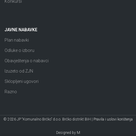
Konkursi
JAVNE NABAVKE
Plan nabavki
Odluke o izboru
Obavještenja o nabavci
Izuzeto od ZJN
Sklopljeni ugovori
Razno
© 2026 JP “Komunalno Brčko” d.o.o. Brčko distrikt BiH |
Pravila i uslovi korištenja
Designed by
M