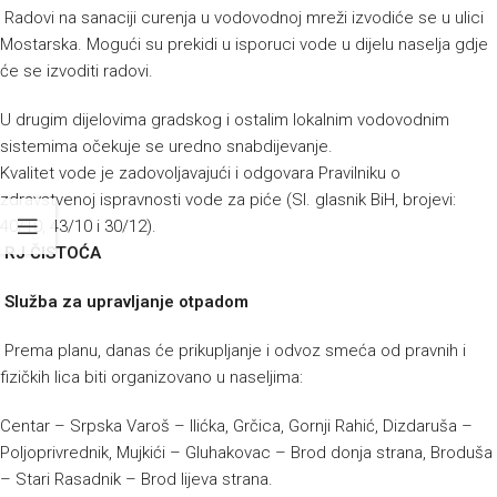
Radovi na sanaciji curenja u vodovodnoj mreži izvodiće se u ulici
Mostarska. Mogući su prekidi u isporuci vode u dijelu naselja gdje
će se izvoditi radovi.
U drugim dijelovima gradskog i ostalim lokalnim vodovodnim
sistemima očekuje se uredno snabdijevanje.
Kvalitet vode je zadovoljavajući i odgovara Pravilniku o
zdravstvenoj ispravnosti vode za piće (Sl. glasnik BiH, brojevi:
40/10, 43/10 i 30/12).
RJ ČISTOĆA
Služba za upravljanje otpadom
Prema planu, danas će prikupljanje i odvoz smeća od pravnih i
fizičkih lica biti organizovano u naseljima:
Centar – Srpska Varoš – Ilićka, Grčica, Gornji Rahić, Dizdaruša –
Poljoprivrednik, Mujkići – Gluhakovac – Brod donja strana, Broduša
– Stari Rasadnik – Brod lijeva strana.