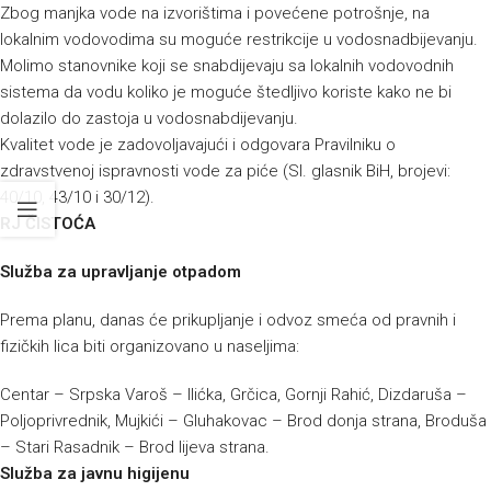
Zbog manjka vode na izvorištima i povećene potrošnje, na
lokalnim vodovodima su moguće restrikcije u vodosnadbijevanju.
Molimo stanovnike koji se snabdijevaju sa lokalnih vodovodnih
sistema da vodu koliko je moguće štedljivo koriste kako ne bi
dolazilo do zastoja u vodosnabdijevanju.
Kvalitet vode je zadovoljavajući i odgovara Pravilniku o
zdravstvenoj ispravnosti vode za piće (Sl. glasnik BiH, brojevi:
40/10, 43/10 i 30/12).
RJ ČISTOĆA
Služba za upravljanje otpadom
Prema planu, danas će prikupljanje i odvoz smeća od pravnih i
fizičkih lica biti organizovano u naseljima:
Centar – Srpska Varoš – Ilićka, Grčica, Gornji Rahić, Dizdaruša –
Poljoprivrednik, Mujkići – Gluhakovac – Brod donja strana, Broduša
– Stari Rasadnik – Brod lijeva strana.
Služba za javnu higijenu