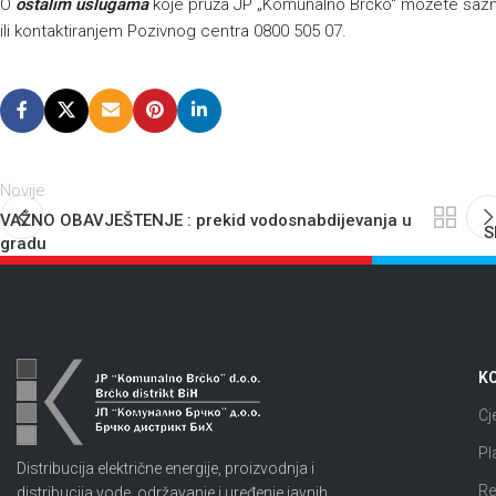
O
ostalim uslugama
koje pruža JP „Komunalno Brčko“ možete sazna
ili kontaktiranjem Pozivnog centra 0800 505 07.
Novije
VAŽNO OBAVJEŠTENJE : prekid vodosnabdijevanja u
S
gradu
KO
Cj
Pl
Distribucija električne energije, proizvodnja i
Re
distribucija vode, održavanje i uređenje javnih