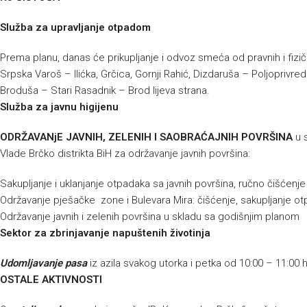
Služba za upravljanje otpadom
Prema planu, danas će prikupljanje i odvoz smeća od pravnih i fizičk
Srpska Varoš – Ilićka, Grčica, Gornji Rahić, Dizdaruša – Poljoprivre
Broduša – Stari Rasadnik – Brod lijeva strana.
Služba za javnu higijenu
ODRŽAVANjE JAVNIH, ZELENIH I SAOBRAĆAJNIH POVRŠINA
u 
Vlade Brčko distrikta BiH za održavanje javnih površina:
Sakupljanje i uklanjanje otpadaka sa javnih površina, ručno čišćenj
Održavanje pješačke zone i Bulevara Mira: čišćenje, sakupljanje ot
Održavanje javnih i zelenih površina u skladu sa godišnjim planom
Sektor za zbrinjavanje napuštenih životinja
Udomljavanje pasa
iz azila svakog utorka i petka od 10:00 – 11:00 
OSTALE AKTIVNOSTI