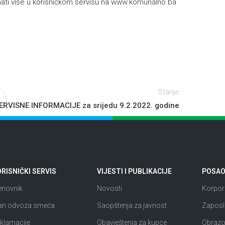
ti više u korisničkom servisu na
www.komunalno.ba
Starije
ERVISNE INFORMACIJE za srijedu 9.2.2022. godine
RISNIČKI SERVIS
VIJESTI I PUBLIKACIJE
POSAO 
enovnik
Novosti
Korpora
an odvoza smeća
Saopštenja za javnost
Zaposl
klamacije
Obavještenja za kupce
Obrazov