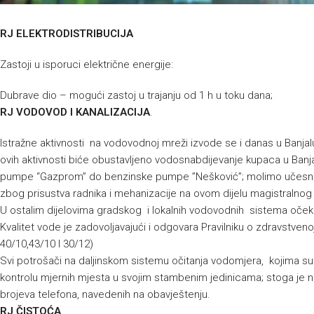
RJ ELEKTRODISTRIBUCIJA
Zastoji u isporuci električne energije:
Dubrave dio – mogući zastoj u trajanju od 1 h u toku dana;
RJ VODOVOD I KANALIZACIJA
.
Istražne aktivnosti na vodovodnoj mreži izvode se i danas u Banjal
ovih aktivnosti biće obustavljeno vodosnabdijevanje kupaca u Banja
pumpe “Gazprom” do benzinske pumpe ”Nešković”; molimo učesnike
zbog prisustva radnika i mehanizacije na ovom dijelu magistralnog
U ostalim dijelovima gradskog i lokalnih vodovodnih sistema oče
Kvalitet vode je zadovoljavajući i odgovara Pravilniku o zdravstvenoj
40/10,43/10 I 30/12)
Svi potrošači na daljinskom sistemu očitanja vodomjera, kojima 
kontrolu mjernih mjesta u svojim stambenim jedinicama; stoga je 
brojeva telefona, navedenih na obavještenju.
RJ ČISTOĆA