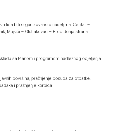
ih lica biti organizovano u naseljima: Centar –
dnik, Mujkići – Gluhakovac – Brod donja strana,
skladu sa Planom i programom nadležnog odjeljenja
e javnih površina, pražnjenje posuda za otpatke.
padaka i pražnjenje korpica
h