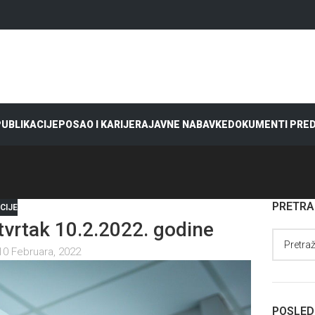
 PUBLIKACIJE
POSAO I KARIJERA
JAVNE NABAVKE
DOKUMENTI PRE
PRETR
CIJE
rtak 10.2.2022. godine
10 Februara, 2022
POSLED