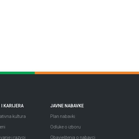
I KARIJERA
JAVNE NABAVKE
tivna kultura
Plan nabavki
eni
Odluke o izboru
anje i razvoj
Obavještenja o nabavci