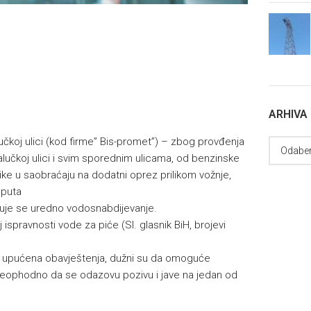
ARHIVA
učkoj ulici (kod firme” Bis-promet”) – zbog provđenja
lučkoj ulici i svim sporednim ulicama, od benzinske
 u saobraćaju na dodatni oprez prilikom vožnje,
 puta
kuje se uredno vodosnabdijevanje.
 ispravnosti vode za piće (Sl. glasnik BiH, brojevi
su upućena obavještenja, dužni su da omoguće
neophodno da se odazovu pozivu i jave na jedan od