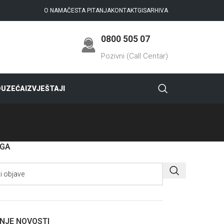
O NAMA
ČESTA PITANJA
KONTAKT
GIS
ARHIVA
0800 505 07
Pozivni (Call Centar)
DUZEĆA
IZVJEŠTAJI
AGA
NJE NOVOSTI