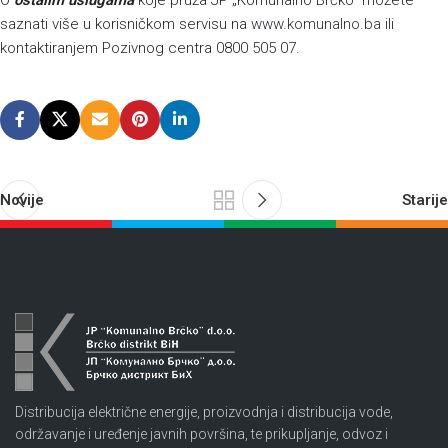
O
ostalim uslugama
koje pruža JP „Komunalno Brčko“ možete
saznati više u korisničkom servisu na
www.komunalno.ba
ili
kontaktiranjem Pozivnog centra 0800 505 07.
Novije
Starije
Distribucija električne energije, proizvodnja i distribucija vode,
održavanje i uređenje javnih površina, te prikupljanje, odvoz i