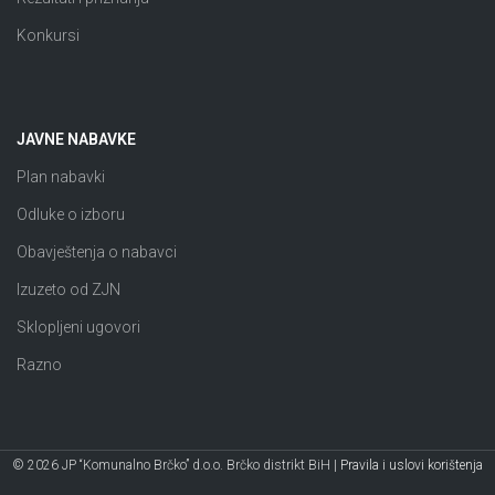
Konkursi
JAVNE NABAVKE
Plan nabavki
Odluke o izboru
Obavještenja o nabavci
Izuzeto od ZJN
Sklopljeni ugovori
Razno
© 2026 JP “Komunalno Brčko” d.o.o. Brčko distrikt BiH |
Pravila i uslovi korištenja