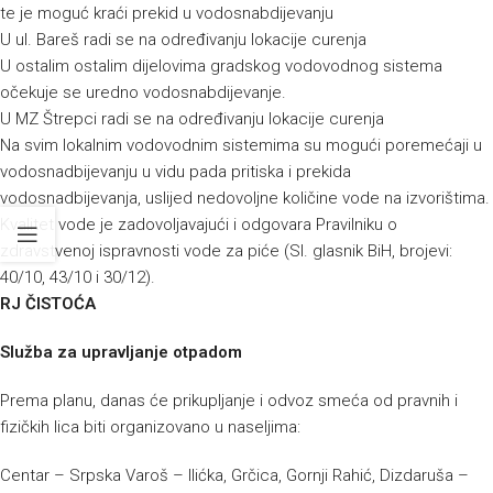
te je moguć kraći prekid u vodosnabdijevanju
U ul. Bareš radi se na određivanju lokacije curenja
U ostalim ostalim dijelovima gradskog vodovodnog sistema
očekuje se uredno vodosnabdijevanje.
U MZ Štrepci radi se na određivanju lokacije curenja
Na svim lokalnim vodovodnim sistemima su mogući poremećaji u
vodosnadbijevanju u vidu pada pritiska i prekida
vodosnadbijevanja, uslijed nedovoljne količine vode na izvorištima.
Kvalitet vode je zadovoljavajući i odgovara Pravilniku o
zdravstvenoj ispravnosti vode za piće (Sl. glasnik BiH, brojevi:
40/10, 43/10 i 30/12).
RJ ČISTOĆA
Služba za upravljanje otpadom
Prema planu, danas će prikupljanje i odvoz smeća od pravnih i
fizičkih lica biti organizovano u naseljima:
Centar – Srpska Varoš – Ilićka, Grčica, Gornji Rahić, Dizdaruša –