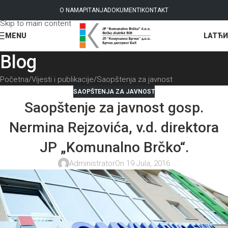
Skip to navigation
O NAMA
PITANJA
DOKUMENTI
KONTAKT
Skip to main content
LAT
ЋИ
MENU
Blog
Početna
Vijesti i publikacije
Saopštenja za javnost
SAOPŠTENJA ZA JAVNOST
Saopštenje za javnost gosp.
Nermina Rejzovića, v.d. direktora
JP „Komunalno Brčko“.
Administrator
On 19 Jula, 2016