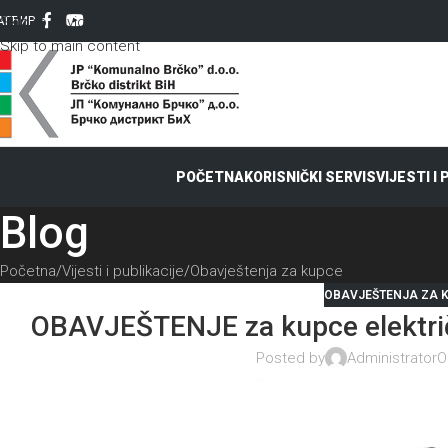
Skip to navigation
AT
ЋИР
Skip to main content
POČETNA
KORISNIČKI SERVIS
VIJESTI I
Blog
Početna
Vijesti i publikacije
Obavještenja za kupce
OBAVJEŠTENJA ZA 
OBAVJEŠTENJE za kupce električ
Posted by
Administrator
O