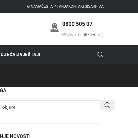
O NAMA
ČESTA PITANJA
KONTAKT
GIS
ARHIVA
0800 505 07
Pozivni (Call Centar)
DUZEĆA
IZVJEŠTAJI
AGA
NJE NOVOSTI