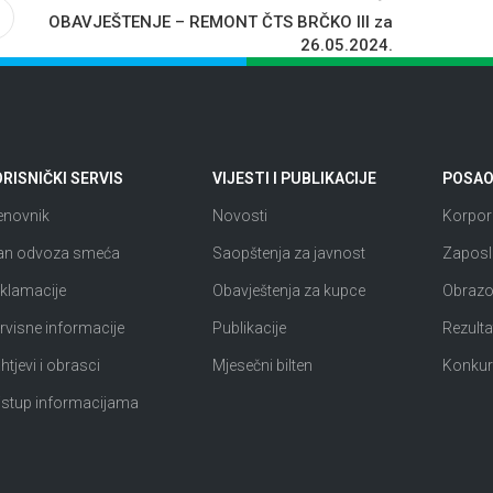
OBAVJEŠTENJE – REMONT ČTS BRČKO III za
26.05.2024.
RISNIČKI SERVIS
VIJESTI I PUBLIKACIJE
POSAO 
enovnik
Novosti
Korpora
an odvoza smeća
Saopštenja za javnost
Zaposl
klamacije
Obavještenja za kupce
Obrazov
rvisne informacije
Publikacije
Rezultat
htjevi i obrasci
Mjesečni bilten
Konkur
istup informacijama