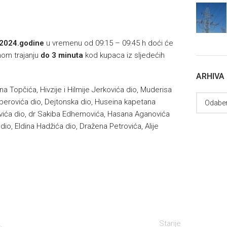
.2024.godine
u vremenu od 09:15 – 09:45 h doći će
nom trajanju
do 3 minuta
kod kupaca iz sljedećih
ARHIVA
na Topčića, Hivzije i Hilmije Jerkovića dio, Muderisa
rberovića dio, Dejtonska dio, Huseina kapetana
vića dio, dr Sakiba Edhemovića, Hasana Aganovića
o, Eldina Hadžića dio, Dražena Petrovića, Alije
Starije