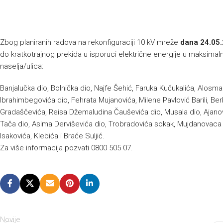
Zbog planiranih radova na rekonfiguraciji 10 kV mreže
dana
24.05
do kratkotrajnog prekida u isporuci električne energije u maksimal
naselja/ulica:
Banjalučka dio, Bolnička dio, Najfe Šehić, Faruka Kučukalića, Alosma
Ibrahimbegovića dio, Fehrata Mujanovića, Milene Pavlović Barili, Be
Gradaščevića, Reisa Džemaludina Čauševića dio, Musala dio, Ajano
Tača dio, Asima Derviševića dio, Trobradovića sokak, Mujdanovaca di
Isakovića, Klebića i Braće Suljić.
Za više informacija pozvati 0800 505 07.
Novije