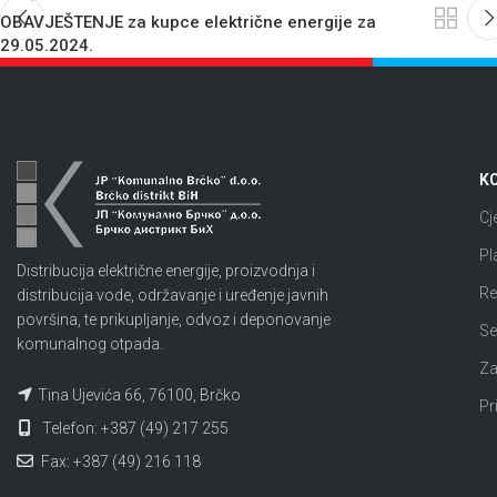
OBAVJEŠTENJE za kupce električne energije za
29.05.2024.
KO
Cj
Pl
Distribucija električne energije, proizvodnja i
Re
distribucija vode, održavanje i uređenje javnih
površina, te prikupljanje, odvoz i deponovanje
Se
komunalnog otpada.
Za
Tina Ujevića 66, 76100, Brčko
Pr
Telefon: +387 (49) 217 255
Fax: +387 (49) 216 118