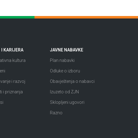
I KARIJERA
JAVNE NABAVKE
tivna kultura
Plan nabavki
eni
Odluke o izboru
anje i razvoj
Obavještenja o nabavci
i i priznanja
Izuzeto od ZJN
si
Sklopljeni ugovori
Razno