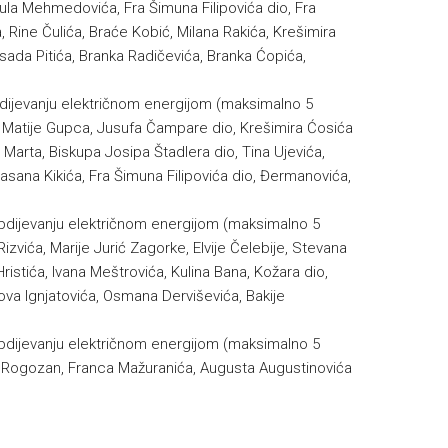
Mula Mehmedovića, Fra Šimuna Filipovića dio, Fra
Rine Čulića, Braće Kobić, Milana Rakića, Krešimira
sada Pitića, Branka Radičevića, Branka Ćopića,
bdijevanju električnom energijom (maksimalno 5
ka, Matije Gupca, Jusufa Čampare dio, Krešimira Ćosića
 Marta, Biskupa Josipa Štadlera dio, Tina Ujevića,
sana Kikića, Fra Šimuna Filipovića dio, Đermanovića,
abdijevanju električnom energijom (maksimalno 5
izvića, Marije Jurić Zagorke, Elvije Čelebije, Stevana
stića, Ivana Meštrovića, Kulina Bana, Kožara dio,
va Ignjatovića, Osmana Derviševića, Bakije
abdijevanju električnom energijom (maksimalno 5
š, Rogozan, Franca Mažuranića, Augusta Augustinovića