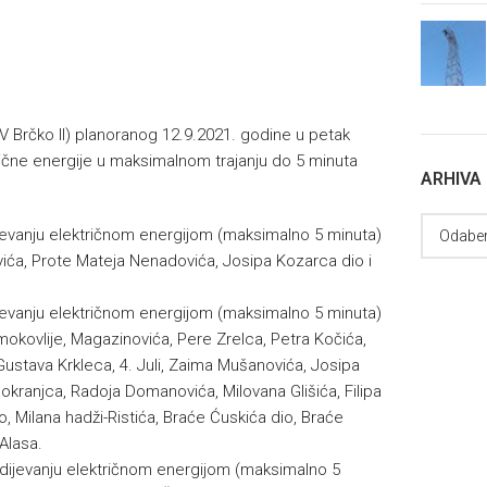
 Brčko II) planoranog 12.9.2021. godine u petak
trične energije u maksimalnom trajanju do 5 minuta
ARHIVA
ijevanju električnom energijom (maksimalno 5 minuta)
ovića, Prote Mateja Nenadovića, Josipa Kozarca dio i
ijevanju električnom energijom (maksimalno 5 minuta)
mokovlije, Magazinovića, Pere Zrelca, Petra Kočića,
ustava Krkleca, 4. Juli, Zaima Mušanovića, Josipa
kranjca, Radoja Domanovića, Milovana Glišića, Filipa
dio, Milana hadži-Ristića, Braće Ćuskića dio, Braće
 Alasa.
bdijevanju električnom energijom (maksimalno 5