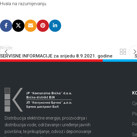
Hvala na razumijevanju.
Novije
SERVISNE INFORMACIJE za srijedu 8.9.2021. godine
S
KO
Cj
Pl
Distribucija električne energije, proizvodnja i
Re
distribucija vode, održavanje i uređenje javnih
površina, te prikupljanje, odvoz i deponovanje
Se