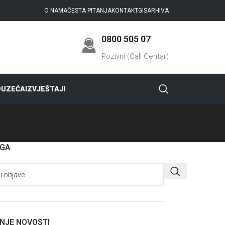
O NAMA
ČESTA PITANJA
KONTAKT
GIS
ARHIVA
0800 505 07
Pozivni (Call Centar)
DUZEĆA
IZVJEŠTAJI
AGA
NJE NOVOSTI