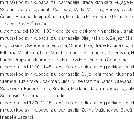
minuta) kod svih kupaca iz ulica/naselja: Braće Ribnikara, Mujage 
Serafina Zečevića, Jusufa Čampare, Marka Marulića, Hercegovačka, 
Ćosića, Biskupa Josipa Štadlera, Miroslava Krleže, Vase Pelagića, E
Tursića i Braće Ćuskića.
u vremenu od 10:30-11:00 h doći će do kratkotrajnih prekida u sna
minuta) kod svih kupaca iz ulica/naselja: Bijeljinska dio, Željeznič
dio, Tursića, Skendera Kulenovića, Studentska, Braće Kobića dio, 8.
Edhema Mulabdića, Prof. Murata efendije Sinanagića, Omerovića, Ha
Burića, Prnjavor, Mehmedalije Maka Dizdara i Augusta Šenoe dio.
u vremenu od 11:30-11:45 h doći će do kratkotrajnog prekida u sn
minuta) kod svih kupaca iz ulica/naselja: Sulje Kahrimana, Mushina R
Sremca, Tuzlanska, Joakima Vujića, Muse Ćazima Ćatića, Stevana Hri
Sarajevska, Bašeskija dio, Broduša, Muderisa Ibrahimbegovića, Jako
Selimović, Provomajska i Ivici dio.
u vremenu od 12:00-12:15 h doći će do kratkotrajnog prekida u sn
minuta) kod svih kupaca iz ulica/naselja: Zaima Mušanovića, Bare
i naselje Lazarići.