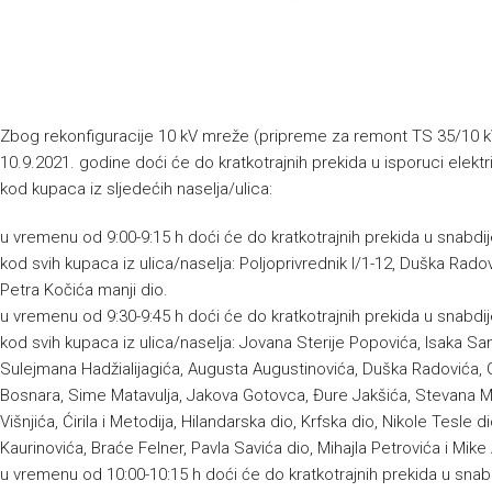
Zbog rekonfiguracije 10 kV mreže (pripreme za remont TS 35/10 kV
10.9.2021. godine doći će do kratkotrajnih prekida u isporuci elek
kod kupaca iz sljedećih naselja/ulica:
u vremenu od 9:00-9:15 h doći će do kratkotrajnih prekida u snabd
kod svih kupaca iz ulica/naselja: Poljoprivrednik I/1-12, Duška Rad
Petra Kočića manji dio.
u vremenu od 9:30-9:45 h doći će do kratkotrajnih prekida u snabd
kod svih kupaca iz ulica/naselja: Jovana Sterije Popovića, Isaka Sa
Sulejmana Hadžialijagića, Augusta Augustinovića, Duška Radovića, G
Bosnara, Sime Matavulja, Jakova Gotovca, Đure Jakšića, Stevana Mo
Višnjića, Ćirila i Metodija, Hilandarska dio, Krfska dio, Nikole Tesle 
Kaurinovića, Braće Felner, Pavla Savića dio, Mihajla Petrovića i Mike
u vremenu od 10:00-10:15 h doći će do kratkotrajnih prekida u sna