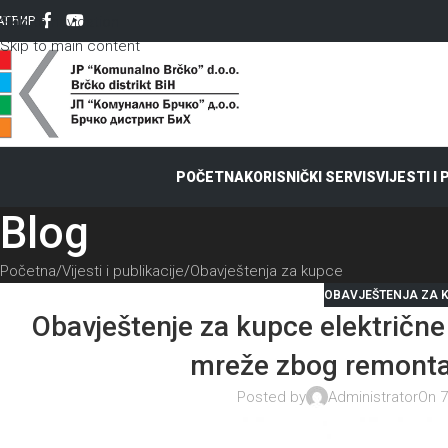
Skip to navigation
AT
ЋИР
Skip to main content
POČETNA
KORISNIČKI SERVIS
VIJESTI I
Blog
Početna
Vijesti i publikacije
Obavještenja za kupce
OBAVJEŠTENJA ZA 
Obavještenje za kupce električne 
mreže zbog remonta
Posted by
Administrator
On 7