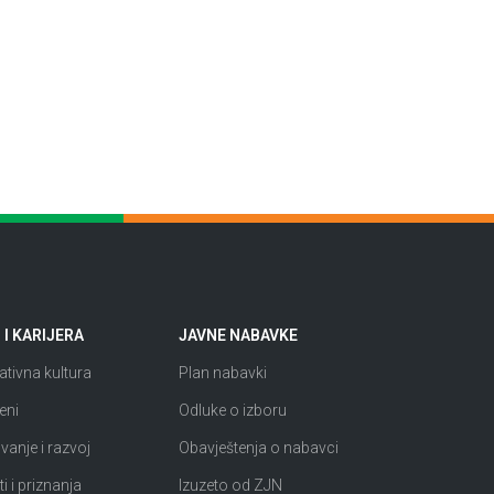
I KARIJERA
JAVNE NABAVKE
tivna kultura
Plan nabavki
eni
Odluke o izboru
anje i razvoj
Obavještenja o nabavci
i i priznanja
Izuzeto od ZJN