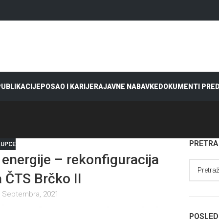
 PUBLIKACIJE
POSAO I KARIJERA
JAVNE NABAVKE
DOKUMENTI PRE
PRETR
KUPCE
energije – rekonfiguracija
 ČTS Brčko II
 Septembra, 2021
POSLED