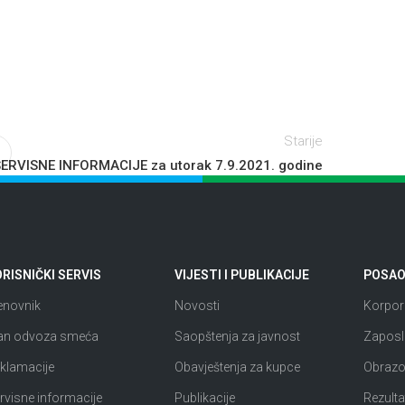
Starije
ERVISNE INFORMACIJE za utorak 7.9.2021. godine
RISNIČKI SERVIS
VIJESTI I PUBLIKACIJE
POSAO 
enovnik
Novosti
Korpora
an odvoza smeća
Saopštenja za javnost
Zaposl
klamacije
Obavještenja za kupce
Obrazov
rvisne informacije
Publikacije
Rezultat