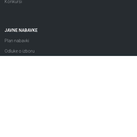
Konkursi
JAVNE NABAVKE
Plan nabavki
Odluke o izboru
Obavještenja o nabavci
Izuzeto od ZJN
Sklopljeni ugovori
Razno
© 2026 JP “Komunalno Brčko” d.o.o. Brčko distrikt BiH |
Pravila i uslovi korištenja
Designed by
M