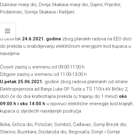
Dubrave manji dio, Donja Skakava manji dio, Gajevi, Prijedor,
Podarevac, Gornja Skakava i Rašljani.
U četvrtak
24.6.2021. godine
zbog planskih radova na EEO doći
do prekida u snabdijevanju električnom energijom kod kupaca u
naseljima:
Ćoseti zastoj u vremenu od 09:00-11:00 h
Džigure zastoj u vremenu od 11:00-13:00 h
U petak 25.06.2021.
godine zbog radova planiranih od strane
Elektroprijenosa ad Banja Luka OP Tuzla u TS 110/x kV Brčko 2,
doći će do dva kratkotrajna prekida (u trajanju do 1 minut)
oko
09:00 h i oko 14:00 h
u isporuci električne eneregije kod krajnjih
kupaca iz sljedećih naseljenjih područja:
Ilićka, Grčica dio, Potočari, Sombići, Čađavac, Gornji Brezik dio,
Stanovi, Buzekara, Dizdaruša dio, Begovača, Donje i Gornje