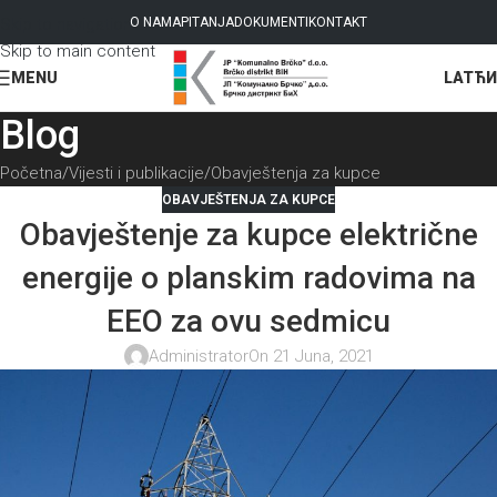
Skip to navigation
O NAMA
PITANJA
DOKUMENTI
KONTAKT
Skip to main content
LAT
ЋИ
MENU
Blog
Početna
Vijesti i publikacije
Obavještenja za kupce
OBAVJEŠTENJA ZA KUPCE
Obavještenje za kupce električne
energije o planskim radovima na
EEO za ovu sedmicu
Administrator
On 21 Juna, 2021