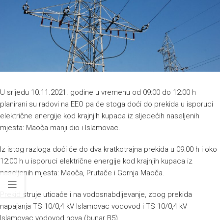
U srijedu 10.11.2021. godine u vremenu od 09:00 do 12:00 h
planirani su radovi na EEO pa će stoga doći do prekida u isporuci
električne energije kod krajnjih kupaca iz sljedećih naseljenih
mjesta: Maoča manji dio i Islamovac.
Iz istog razloga doći će do dva kratkotrajna prekida u 09:00 h i oko
12:00 h u isporuci električne energije kod krajnjih kupaca iz
naseljenih mjesta: Maoča, Prutače i Gornja Maoča.
Prekid struje uticaće i na vodosnabdijevanje, zbog prekida
napajanja TS 10/0,4 kV Islamovac vodovod i TS 10/0,4 kV
Islamovac vodovod nova (bunar B5).