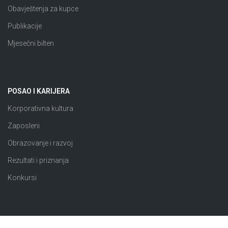
Obavještenja za kupce
Publikacije
Mjesečni bilten
POSAO I KARIJERA
Korporativna kultura
Zaposleni
Obrazovanje i razvoj
Rezultati i priznanja
Konkursi
JAVNE NABAVKE