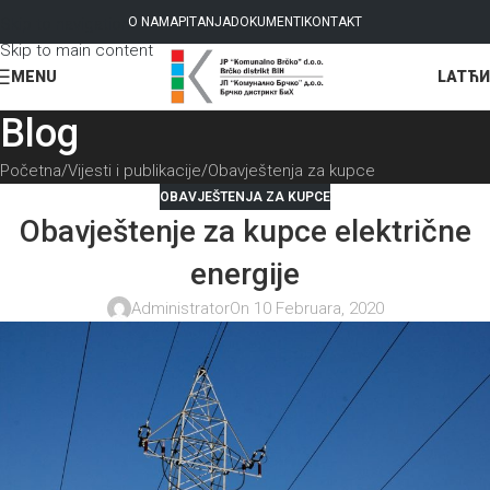
Skip to navigation
O NAMA
PITANJA
DOKUMENTI
KONTAKT
Skip to main content
LAT
ЋИ
MENU
Blog
Početna
Vijesti i publikacije
Obavještenja za kupce
OBAVJEŠTENJA ZA KUPCE
Obavještenje za kupce električne
energije
Administrator
On 10 Februara, 2020