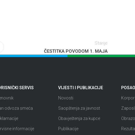
Starije
ČESTITKA POVODOM 1. MAJA
RISNIČKI SERVIS
VIJESTI I PUBLIKACIJE
POSAO 
enovnik
Novosti
Korpora
an odvoza smeća
Saopštenja za javnost
Zaposl
klamacije
Obavještenja za kupce
Obrazov
rvisne informacije
Publikacije
Rezultat