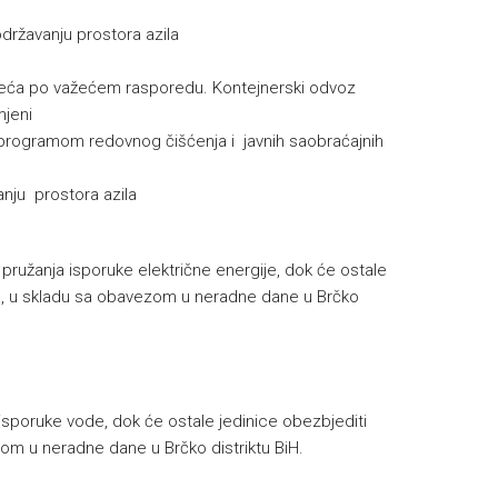
održavanju prostora azila
meća po važećem rasporedu. Kontejnerski odvoz
mjeni
i programom redovnog čišćenja i javnih saobraćajnih
anju prostora azila
 pružanja isporuke električne energije, dok će ostale
va, u skladu sa obavezom u neradne dane u Brčko
isporuke vode, dok će ostale jedinice obezbjediti
om u neradne dane u Brčko distriktu BiH.