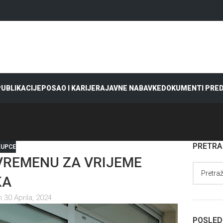
 PUBLIKACIJE
POSAO I KARIJERA
JAVNE NABAVKE
DOKUMENTI PRE
PRETR
KUPCE
VREMENU ZA VRIJEME
KA
 30 Aprila, 2024
POSLED