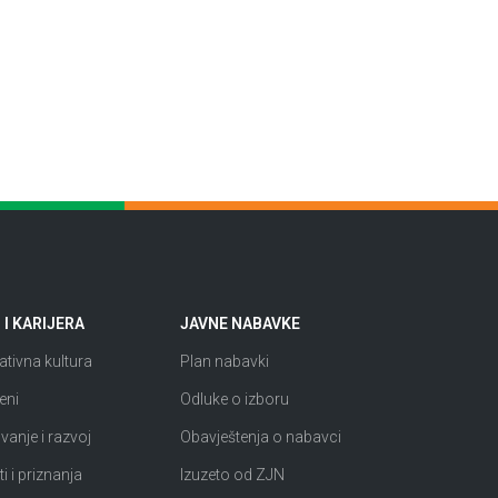
I KARIJERA
JAVNE NABAVKE
tivna kultura
Plan nabavki
eni
Odluke o izboru
anje i razvoj
Obavještenja o nabavci
i i priznanja
Izuzeto od ZJN