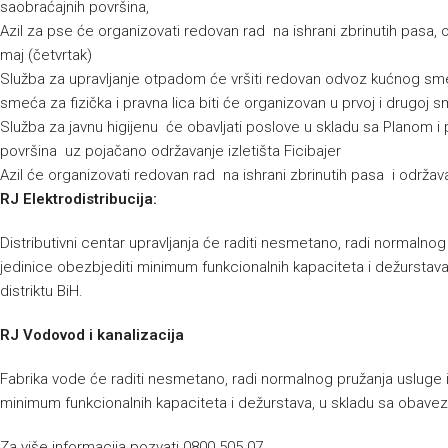
saobraćajnih površina,
Azil za pse će organizovati redovan rad na ishrani zbrinutih pasa, 
maj (četvrtak)
Služba za upravljanje otpadom će vršiti redovan odvoz kućnog s
smeća za fizička i pravna lica biti će organizovan u prvoj i drugoj s
Služba za javnu higijenu će obavljati poslove u skladu sa Planom 
površina uz pojačano održavanje izletišta Ficibajer
Azil će organizovati redovan rad na ishrani zbrinutih pasa i održav
RJ Elektrodistribucija:
Distributivni centar upravljanja će raditi nesmetano, radi normalnog
jedinice obezbjediti minimum funkcionalnih kapaciteta i dežursta
distriktu BiH.
RJ Vodovod i kanalizacija
Fabrika vode će raditi nesmetano, radi normalnog pružanja usluge 
minimum funkcionalnih kapaciteta i dežurstava, u skladu sa obavez
Za više informacija pozvati 0800 505 07.