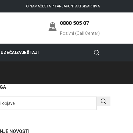
O NAMA
ČESTA PITANJA
KONTAKT
GIS
ARHIVA
0800 505 07
Pozivni (Call Centar)
DUZEĆA
IZVJEŠTAJI
AGA
NJE NOVOSTI