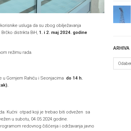
 korisnike usluga da su zbog obilježavanja
rčko distrikta BiH,
1. i 2. maj 2024. godine
ARHIVA
nom režimu rada.
ne u Gornjem Rahiću i Seonjacima
do 14 h.
tak).
a. Kućni otpad koji je trebao biti odvežen sa
vežen u subotu, 04.05.2024.godine.
i programom redovnog čišćenja i održavanja javno