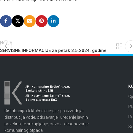
Novije
SERVISNE INFORMACIJE za petak 3.5.2024. godine
KO
Cj
Pl
Distribucija električne energije, proizvodnja i
Re
distribucija vode, održavanje i uređenje javnih
površina, te prikupljanje, odvoz i deponovanje
Se
komunalnog otpada.