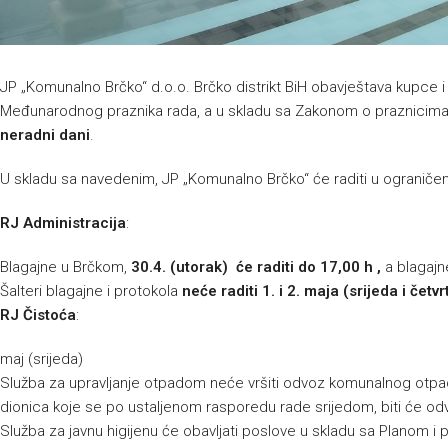
JP „Komunalno Brčko“ d.o.o. Brčko distrikt BiH obavještava kupce i
Međunarodnog praznika rada, a u skladu sa Zakonom o praznicima B
neradni dani
.
U skladu sa navedenim, JP „Komunalno Brčko“ će raditi u ograniče
RJ Administracija
:
Blagajne u Brčkom,
30.4. (utorak) će raditi do 17,00 h ,
a blagaj
Šalteri blagajne i protokola
neće raditi 1. i 2. maja (srijeda i četvr
RJ Čistoća
:
maj (srijeda)
Služba za upravljanje otpadom neće vršiti odvoz komunalnog otpad
dionica koje se po ustaljenom rasporedu rade srijedom, biti će od
Služba za javnu higijenu će obavljati poslove u skladu sa Planom 